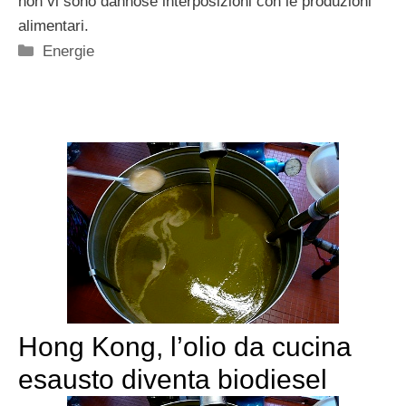
non vi sono dannose interposizioni con le produzioni
alimentari.
Categorie
Energie
Hong Kong, l’olio da cucina
esausto diventa biodiesel