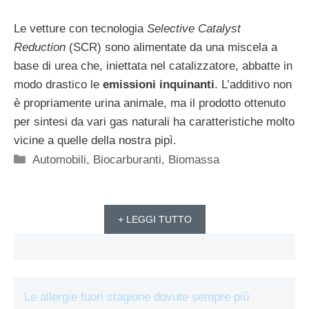
Le vetture con tecnologia
Selective Catalyst
Reduction
(SCR) sono alimentate da una miscela a
base di urea che, iniettata nel catalizzatore, abbatte in
modo drastico le
emissioni inquinanti
. L’additivo non
è propriamente urina animale, ma il prodotto ottenuto
per sintesi da vari gas naturali ha caratteristiche molto
vicine a quelle della nostra pipì.
Categorie
Automobili
,
Biocarburanti
,
Biomassa
+ LEGGI TUTTO
Le allergie fuori stagione dovute sempre più