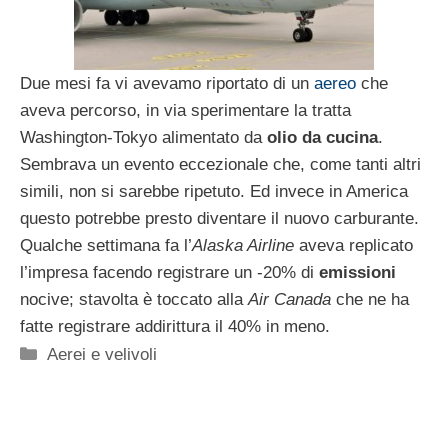
Due mesi fa vi avevamo riportato di un
aereo
che
aveva percorso, in via sperimentare la tratta
Washington-Tokyo alimentato da
olio da cucina
.
Sembrava un evento eccezionale che, come tanti altri
simili, non si sarebbe ripetuto. Ed invece in America
questo potrebbe presto diventare il nuovo carburante.
Qualche settimana fa l’
Alaska Airline
aveva replicato
l’impresa facendo registrare un -20% di
emissioni
nocive; stavolta è toccato alla
Air Canada
che ne ha
fatte registrare addirittura il 40% in meno.
Categorie
Aerei e velivoli