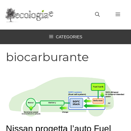
Vai
al
MEN
contenuto
CATEGORIES
biocarburante
Nissan progetta l’auto Fuel