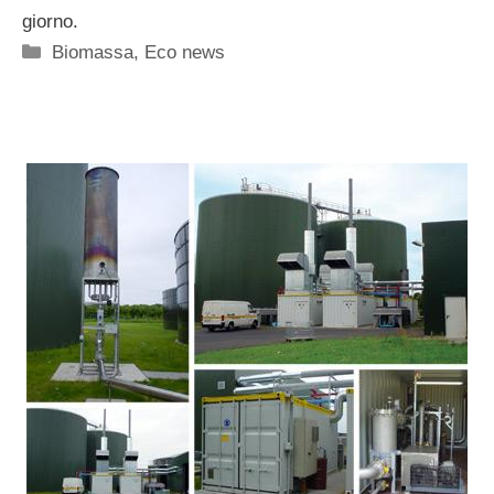
giorno.
Categorie
Biomassa
,
Eco news