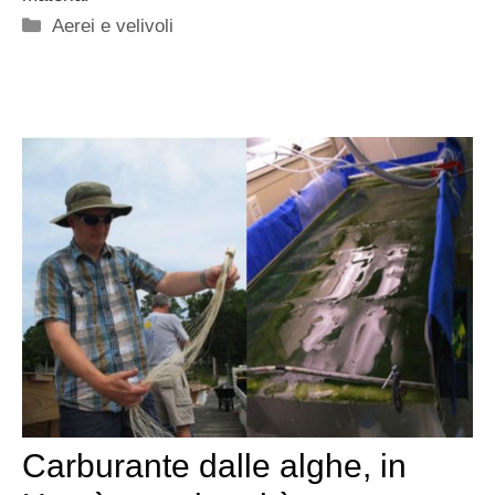
Categorie
Aerei e velivoli
Carburante dalle alghe, in