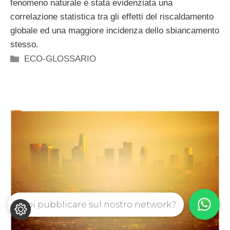
fenomeno naturale è stata evidenziata una
correlazione statistica tra gli effetti del riscaldamento
globale ed una maggiore incidenza dello sbiancamento
stesso.
Categorie
ECO-GLOSSARIO
Vuoi pubblicare sul nostro network?