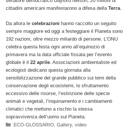
senatore democratico
Gaylord Nelson
, 20 milioni di
cittadini americani manifestarono a difesa della
Terra
.
Da allora le
celebrazioni
hanno raccolto un seguito
sempre maggiore ed oggi a festeggiare il Pianeta sono
192 nazioni, oltre mezzo miliardo di persone. L’ONU
celebra questa festa ogni anno all’equinozio di
primavera ma la data ufficiale fissata per l’evento
globale è il
22 aprile
. Associazioni ambientaliste ed
ecologisti dedicano questa giornata alla
sensibilizzazione del grande pubblico sui temi della
conservazione degli ecosistemi, lo sfruttamento
eccessivo delle risorse, l’estinzione delle specie
animali e vegetali, l’inquinamento e i cambiamenti
climatici che mettono a rischio la stessa
sopravvivenza dell’uomo sul Pianeta.
Categorie
ECO-GLOSSARIO
,
Gallery
,
video