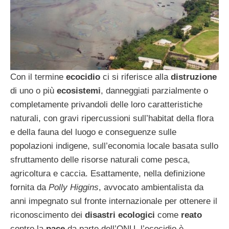
Con il termine
ecocidio
ci si riferisce alla
distruzione
di uno o più
ecosistemi
, danneggiati parzialmente o
completamente privandoli delle loro caratteristiche
naturali, con gravi ripercussioni sull’habitat della flora
e della fauna del luogo e conseguenze sulle
popolazioni indigene, sull’economia locale basata sullo
sfruttamento delle risorse naturali come pesca,
agricoltura e caccia. Esattamente, nella definizione
fornita da
Polly Higgins
, avvocato ambientalista da
anni impegnato sul fronte internazionale per ottenere il
riconoscimento dei
disastri ecologici
come
reato
contro la
pace
da parte dell’ONU, l’ecocidio è