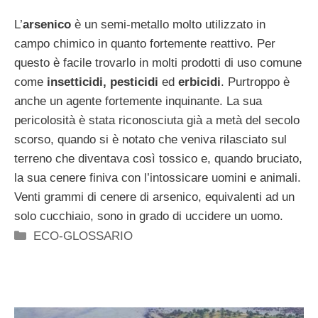
L’
arsenico
è un semi-metallo molto utilizzato in
campo chimico in quanto fortemente reattivo. Per
questo è facile trovarlo in molti prodotti di uso comune
come
insetticidi, pesticidi
ed
erbicidi
. Purtroppo è
anche un agente fortemente inquinante. La sua
pericolosità è stata riconosciuta già a metà del secolo
scorso, quando si è notato che veniva rilasciato sul
terreno che diventava così tossico e, quando bruciato,
la sua cenere finiva con l’intossicare uomini e animali.
Venti grammi di cenere di arsenico, equivalenti ad un
solo cucchiaio, sono in grado di uccidere un uomo.
Categorie
ECO-GLOSSARIO