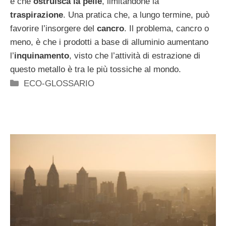
è che
ostruisca la pelle
, limitandone la
traspirazione
. Una pratica che, a lungo termine, può
favorire l’insorgere del
cancro
. Il problema, cancro o
meno, è che i prodotti a base di alluminio aumentano
l’
inquinamento
, visto che l’attività di estrazione di
questo metallo è tra le più tossiche al mondo.
Categorie
ECO-GLOSSARIO