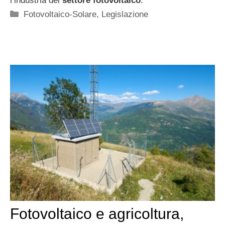
l’industria del
settore fotovoltaico
.
Categorie
Fotovoltaico-Solare
,
Legislazione
Fotovoltaico e agricoltura,