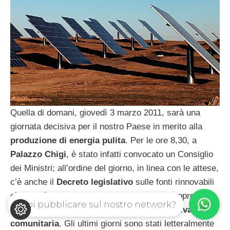
Quella di domani, giovedì 3 marzo 2011, sarà una
giornata decisiva per il nostro Paese in merito alla
produzione di energia pulita
. Per le ore 8,30, a
Palazzo Chigi
, è stato infatti convocato un Consiglio
dei Ministri; all’ordine del giorno, in linea con le attese,
c’è anche il
Decreto legislativo
sulle fonti rinnovabili
che dovrà essere esaminato, discusso ed approvato
Vuoi pubblicare sul nostro network?
al fine di “allineare” l’Italia alla relativa
direttiva
comunitaria
. Gli ultimi giorni sono stati letteralmente