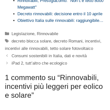
Rinnovabili, Prestigiacomo: "Non c'è tetto 8000
Megawatt"
Decreto rinnovabili: decisione entro il 10 aprile
Obiettivo Italia sulle rinnovabili: raggiungibile…
Categorie
Legislazione
,
Rinnovabile
Tag
decreto blocca solare
,
decreto Romani
,
incentivi
,
incentivi alle rinnovabili
,
tetto solare fotovoltaico
Consumi sostenibili in Italia, dati e novità
iPad 2, tutt’altro che ecologico
1 commento su “Rinnovabili,
incentivi più leggeri per eolico
e solare”