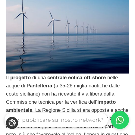
Il
progetto
di una
centrale eolica off-shore
nelle
acque di
Pantelleria
(a 35-26 miglia nautiche dalle
coste siciliane) non ha ricevuto il via libera dalla
Commissione tecnica per la verifica dell’
impatto
ambientale
. La Regione Sicilia si era opposta e anche
Greenpeace
ne aveva osteggiato la realizzazione
Vuoi pubblicare sul nostro network?
dichiarando che, pur essendo, come d’altra parte è
noto, più che favorevole all’eolico, l’opera in questione