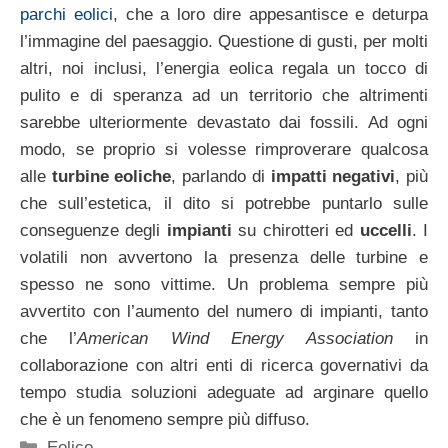
parchi eolici
, che a loro dire appesantisce e deturpa
l’immagine del paesaggio. Questione di gusti, per molti
altri, noi inclusi, l’energia eolica regala un tocco di
pulito e di speranza ad un territorio che altrimenti
sarebbe ulteriormente devastato dai fossili. Ad ogni
modo, se proprio si volesse rimproverare qualcosa
alle
turbine eoliche
, parlando di
impatti negativi
, più
che sull’estetica, il dito si potrebbe puntarlo sulle
conseguenze degli
impianti
su chirotteri ed
uccelli
. I
volatili non avvertono la presenza delle turbine e
spesso ne sono vittime. Un problema sempre più
avvertito con l’aumento del numero di impianti, tanto
che l’
American Wind Energy Association
in
collaborazione con altri enti di ricerca governativi da
tempo studia soluzioni adeguate ad arginare quello
che è un fenomeno sempre più diffuso.
Categorie
Eolico