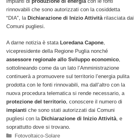
impianti di
produzione di energia
con le fonti
rinnovabili che sono autorizzati con la cosiddetta
“DIA”, la
Dichiarazione di Inizio Attività
rilasciata dai
Comuni pugliesi.
A darne notizia è stata
Loredana Capone
,
vicepresidente della Regione Puglia nonché
assessore regionale allo Sviluppo economico
,
sottolineando come da un lato l’Amministrazione
continuerà a promuovere sul territorio l’energia pulita
prodotta con le fonti rinnovabili, ma dall’altro con la
nuova procedura telematica si rende necessario, a
protezione del territorio
, conoscere il numero di
impianti
che sono stati autorizzati dai Comuni
pugliesi con la
Dichiarazione di Inizio Attività
, e
soprattutto dove si trovano.
Categorie
Fotovoltaico-Solare