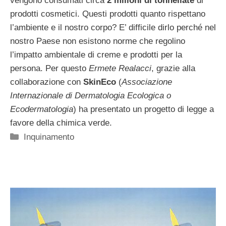
vengono consumati circa
2 milioni di tonnellate
di
prodotti cosmetici. Questi prodotti quanto rispettano
l’ambiente e il nostro corpo? E’ difficile dirlo perché nel
nostro Paese non esistono norme che regolino
l’impatto ambientale di creme e prodotti per la
persona. Per questo
Ermete Realacci
, grazie alla
collaborazione con
SkinEco
(
Associazione
Internazionale di Dermatologia Ecologica o
Ecodermatologia
) ha presentato un progetto di legge a
favore della chimica verde.
Categorie
Inquinamento