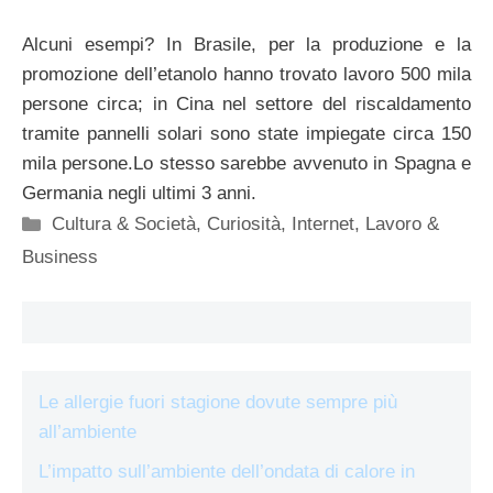
Alcuni esempi? In Brasile, per la produzione e la
promozione dell’etanolo hanno trovato lavoro 500 mila
persone circa; in Cina nel settore del riscaldamento
tramite pannelli solari sono state impiegate circa 150
mila persone.Lo stesso sarebbe avvenuto in Spagna e
Germania negli ultimi 3 anni.
Categorie
Cultura & Società
,
Curiosità
,
Internet
,
Lavoro &
Business
Le allergie fuori stagione dovute sempre più
all’ambiente
L’impatto sull’ambiente dell’ondata di calore in