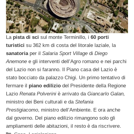
La
pista di sci
sul monte Terminillo, i
60 porti
turistici
su 362 km di costa del litorale laziale, la
sanatoria
per il
Salaria Sport Village
di
Diego
Anemone
e gli interventi dell’Agro romano e nei parchi
del Lazio non si faranno. Il Piano casa del Lazio è
stato bocciato da palazzo Chigi. Un primo tentativo di
fermare il
piano edilizio
del Presidente della Regione
Lazio
Renata Polverini
è arrivato da
Giancarlo Galan,
ministro dei Beni culturali e da
Stefania
Prestigiacomo
, ministro dell’Ambiente. E ora anche
dal governo. Del piano edilizio rimangono solo gli
ampliamenti delle abitazioni, il resto è da riscrivere.
Categorie