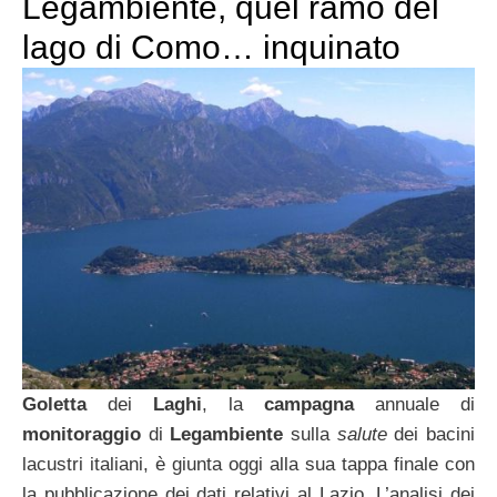
Legambiente, quel ramo del
lago di Como… inquinato
Goletta
dei
Laghi
, la
campagna
annuale di
monitoraggio
di
Legambiente
sulla
salute
dei bacini
lacustri italiani, è giunta oggi alla sua tappa finale con
la pubblicazione dei dati relativi al Lazio. L’analisi dei