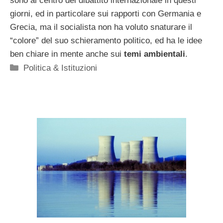
sono al centro del dibattito internazionale in questi
giorni, ed in particolare sui rapporti con Germania e
Grecia, ma il socialista non ha voluto snaturare il
“colore” del suo schieramento politico, ed ha le idee
ben chiare in mente anche sui
temi ambientali
.
Categorie
Politica & Istituzioni