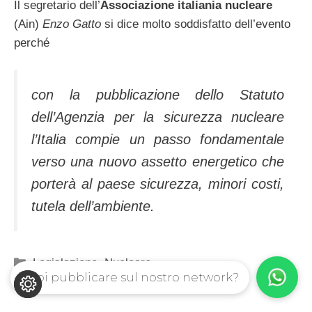
Il segretario dell’
Associazione italiania nucleare
(Ain)
Enzo Gatto
si dice molto soddisfatto dell’evento
perché
con la pubblicazione dello Statuto
dell’Agenzia per la sicurezza nucleare
l’Italia compie un passo fondamentale
verso una nuovo assetto energetico che
porterà al paese sicurezza, minori costi,
tutela dell’ambiente.
Categorie
Legislazione
,
Nucleare
Vuoi pubblicare sul nostro network?