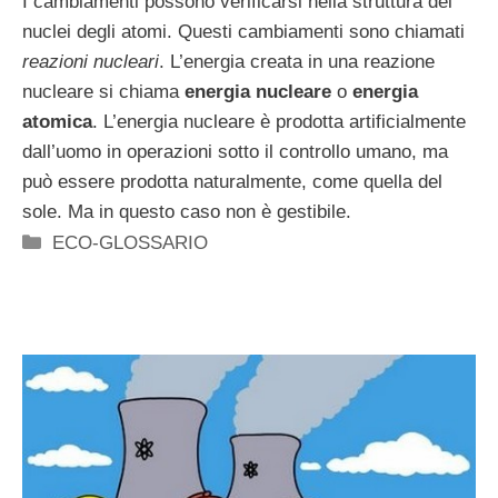
I cambiamenti possono verificarsi nella struttura dei
nuclei degli atomi. Questi cambiamenti sono chiamati
reazioni nucleari
. L’energia creata in una reazione
nucleare si chiama
energia nucleare
o
energia
atomica
. L’energia nucleare è prodotta artificialmente
dall’uomo in operazioni sotto il controllo umano, ma
può essere prodotta naturalmente, come quella del
sole. Ma in questo caso non è gestibile.
Categorie
ECO-GLOSSARIO