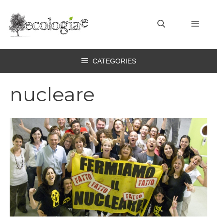
Vai
al
MEN
contenuto
CATEGORIES
nucleare