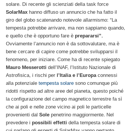
solare. Di recente gli scienziati della task force
SolarMax
hanno diffuso un annuncio che ha fatto il
giro del globo scatenando notevole allarmismo: “La
tempesta potrebbe arrivare, ma non sappiamo quando,
e quello che è opportuno fare è
prepararsi”.
Ovviamente l’annuncio non è da sottovalutare, ma è
bene cercare di capire come potrebbe svilupparsi il
fenomeno, per iniziare. Come ha di recente spiegato
Mauro Messerotti
dell’INAF, l’Istituto Nazionale di
Astrofisica, i rischi per
l’Italia
e
l’Europa
connessi
alla potenziale
tempesta solare
sono comunque più
ridotti rispetto ad altre aree del pianeta, questo poiché
la configurazione del campo magnetico terrestre fa sì
che ai poli e nelle zone vicino ai poli le particelle
provenienti dal
Sole
penetrino maggiormente. Nel
prevedere i
possibili effetti
della tempesta solare di
cui parlano gli esperti di SolarMax vanno pertanto