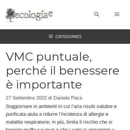
Vai
al
MEN
contenuto
CATEGORIES
VMC puntuale,
perché il benessere
è importante
27 Settembre 2022
di
Daniele Pace
Soggiornare in ambienti in cui l’aria risulti salubre e
purificata aiuta a ridurre l’incidenza di allergie e
malattie respiratorie; in più, limita il rischio che si
formino muffe sui muri e che i vetri si appannino a