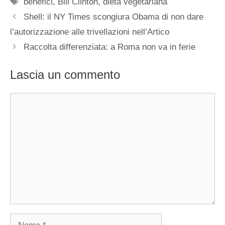
Tag
benefici
,
Bill Clinton
,
dieta vegetariana
Shell: il NY Times scongiura Obama di non dare
l’autorizzazione alle trivellazioni nell’Artico
Raccolta differenziata: a Roma non va in ferie
Lascia un commento
Commento
Nome