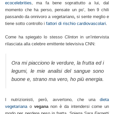
ecocelebrities
, ma fa bene soprattutto a lui, dal
momento che ha perso, pensate un po’, ben 9 chili
passando da onnivoro a vegetariano
,
si sente meglio e
tiene sotto controllo i
fattori di rischio cardiovascolari
.
Come ha spiegato lo stesso
Clinton
in un’intervista
rilasciata alla celebre emittente televisiva CNN:
Ora mi piacciono le verdure, la frutta ed i
legumi, le mie analisi del sangue sono
buone e, strano ma vero, ho più energia.
I nutrizionisti, però, avvertono, che una
dieta
vegetariana
o
vegana
non è da intendersi come un
modo per perdere peso in fretta. Spiega
Sara Farnetti