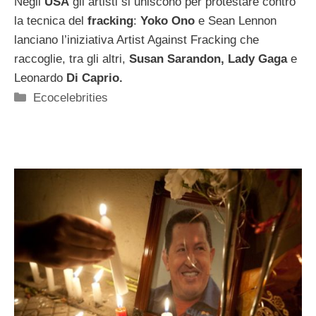
Negli
USA
gli artisti si uniscono per protestare contro
la tecnica del
fracking
:
Yoko Ono
e Sean Lennon
lanciano l’iniziativa Artist Against Fracking che
raccoglie, tra gli altri,
Susan Sarandon, Lady Gaga
e
Leonardo
Di Caprio.
Categorie
Ecocelebrities