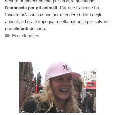
sentire prepotentemente per un’altra questione:
l’
eutanasia per gli animali
. L’attrice francese ha
fondato un’associazione per difendere i diritti degli
animali, ed ora è impegnata nella battaglia per salvare
due
elefanti
del circo.
Categorie
Ecocelebrities