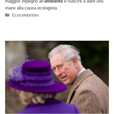
maggior impegno all’
ambiente
e riuscire a dare una
mano alla causa ecologista.
Categorie
Ecocelebrities