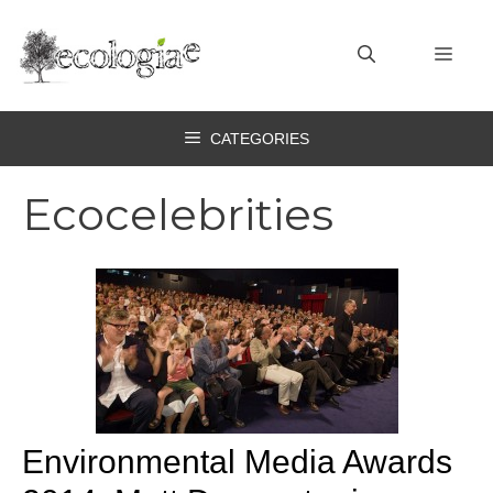
Vai
al
MEN
contenuto
CATEGORIES
Ecocelebrities
Environmental Media Awards