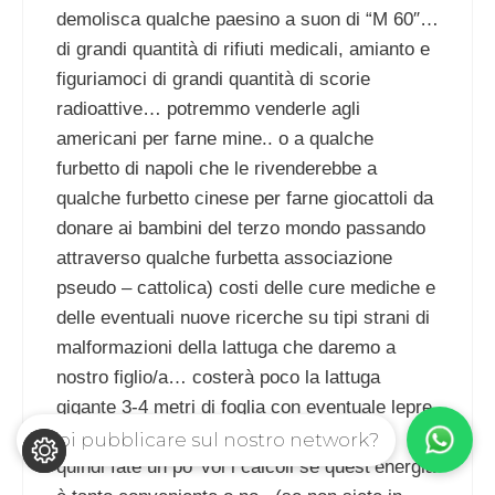
demolisca qualche paesino a suon di “M 60″…
di grandi quantità di rifiuti medicali, amianto e
figuriamoci di grandi quantità di scorie
radioattive… potremmo venderle agli
americani per farne mine.. o a qualche
furbetto di napoli che le rivenderebbe a
qualche furbetto cinese per farne giocattoli da
donare ai bambini del terzo mondo passando
attraverso qualche furbetta associazione
pseudo – cattolica) costi delle cure mediche e
delle eventuali nuove ricerche su tipi strani di
malformazioni della lattuga che daremo a
nostro figlio/a… costerà poco la lattuga
gigante 3-4 metri di foglia con eventuale lepre
tipo tirannosauro.. bei pranzetti natalizi…
Vuoi pubblicare sul nostro network?
quindi fate un po’ voi i calcoli se quest’energia