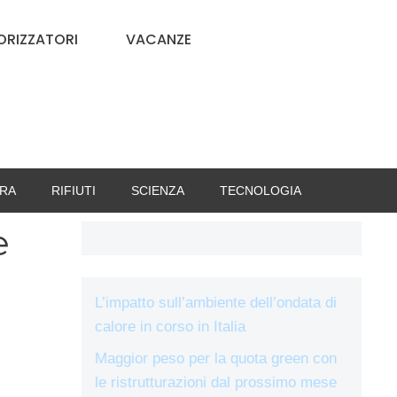
RIZZATORI
VACANZE
RA
RIFIUTI
SCIENZA
TECNOLOGIA
e
L’impatto sull’ambiente dell’ondata di
calore in corso in Italia
Maggior peso per la quota green con
le ristrutturazioni dal prossimo mese