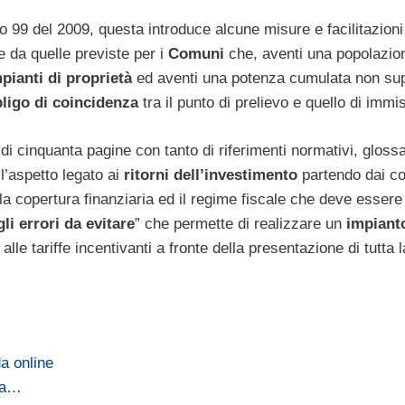
o 99 del 2009, questa introduce alcune misure e facilitazioni
e da quelle previste per i
Comuni
che, aventi una popolazio
pianti di proprietà
ed aventi una potenza cumulata non sup
bligo di coincidenza
tra il punto di prelievo e quello di immi
i cinquanta pagine con tanto di riferimenti normativi, glossa
l’aspetto legato ai
ritorni dell’investimento
partendo dai co
la copertura finanziaria ed il regime fiscale che deve essere
gli errori da evitare
” che permette di realizzare un
impiant
alle tariffe incentivanti a fronte della presentazione di tutta l
da online
iva…