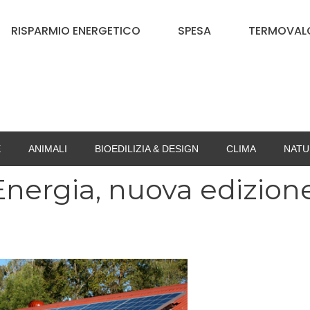
RISPARMIO ENERGETICO
SPESA
TERMOVALO
E
ANIMALI
BIOEDILIZIA & DESIGN
CLIMA
NATU
Energia, nuova edizion