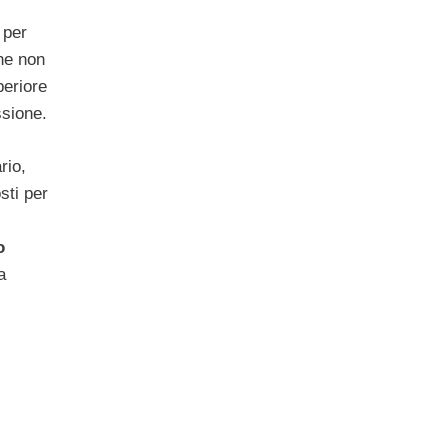
 per
ne non
eriore
ssione.
rio,
sti per
o
a