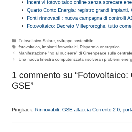
Incentivi fotovoltaico online senza sprecare ene
Quarto Conto Energia: registro grandi impianti
Fonti rinnovabili: nuova campagna di controll
Fotovoltaico: Decreto Milleproroghe, tutto come
Categorie
Fotovoltaico-Solare
,
sviluppo sostenibile
Tag
fotovoltaico
,
impianti fotovoltaici
,
Risparmio energetico
Manifestazione “no al nucleare” di Greenpeace sulla centrale
Una nuova finestra computerizzata risolverà i problemi energet
1 commento su “Fotovoltaico:
GSE”
Pingback:
Rinnovabili, GSE allaccia Corrente 2.0, porta