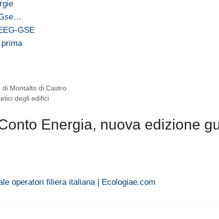
rgie
, Gse…
i AEEG-GSE
 prima
 di Montalto di Castro
ici degli edifici
 Conto Energia, nuova edizione g
le operatori filiera italiana | Ecologiae.com