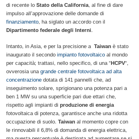
di recente lo
Stato della California
, al fine di dare
impulso all’approvazione delle domande di
finanziamento
, ha siglato un accordo con il
Dipartimento federale degli Interni
.
Intanto, in Asia, e per la precisione a
Taiwan
è stato
inaugurato il secondo
impianto fotovoltaico
al mondo
per capacità; trattasi, nello specifico, di una “
HCPV
“,
ovverosia una
grande centrale fotovoltaica ad alta
concentrazione
dotata di 141 pannelli che, ad
inseguimento solare, sprigionano una potenza pari a
ben 1 MW su una superficie pari due ettari che,
rispetto agli impianti di
produzione di energia
fotovoltaica di potenza, garantisce anche una ridotta
occupazione di suolo.
Taiwan
al momento copre con
le rinnovabili il 6,8% di domanda di energia elettrica,
ma questa percentuale è destinata ad aumentare se si