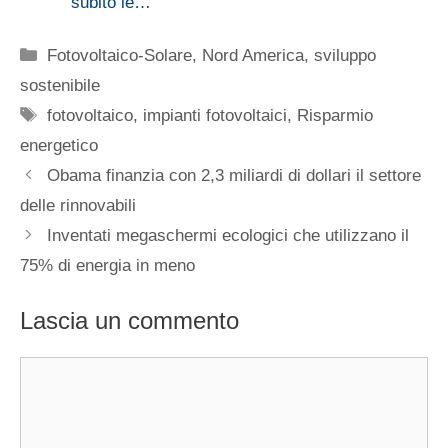
subito le…
Categorie
Fotovoltaico-Solare
,
Nord America
,
sviluppo
sostenibile
Tag
fotovoltaico
,
impianti fotovoltaici
,
Risparmio
energetico
Obama finanzia con 2,3 miliardi di dollari il settore
delle rinnovabili
Inventati megaschermi ecologici che utilizzano il
75% di energia in meno
Lascia un commento
Commento