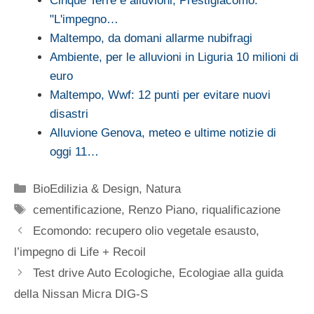
Cinque Terre e alluvioni, Prestigiacomo:
"L'impegno…
Maltempo, da domani allarme nubifragi
Ambiente, per le alluvioni in Liguria 10 milioni di
euro
Maltempo, Wwf: 12 punti per evitare nuovi
disastri
Alluvione Genova, meteo e ultime notizie di
oggi 11…
Categorie
BioEdilizia & Design
,
Natura
Tag
cementificazione
,
Renzo Piano
,
riqualificazione
Ecomondo: recupero olio vegetale esausto,
l’impegno di Life + Recoil
Test drive Auto Ecologiche, Ecologiae alla guida
della Nissan Micra DIG-S