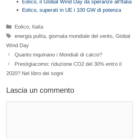
Eolico, il Global Wind Day dà speranze all'Italia
Eolico, superati in UE i 100 GW di potenza
Categorie
Eolico
,
Italia
Tag
energia pulita
,
giornata mondiale del vento
,
Global
Wind Day
Quanto inquinano i Mondiali di calcio?
Prestigiacomo: riduzione CO2 del 30% entro il
2020? Nel libro dei sogni
Lascia un commento
Commento