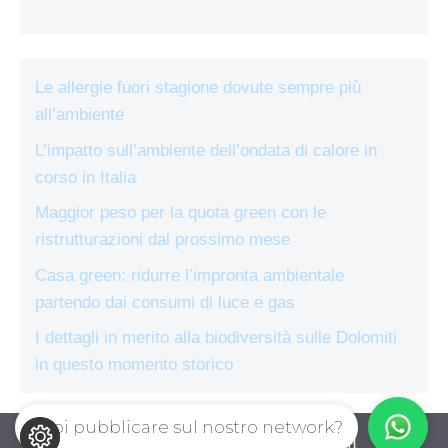
Le allergie fuori stagione dovute sempre più
all’ambiente
L’impatto sull’ambiente dell’ondata di calore in
corso in Italia
Maggior peso per la quota green con le
ristrutturazioni dal prossimo mese
Casa green: ridurre l’impronta ambientale
partendo dai consumi di luce e gas
I dettagli in merito alla biodiversità sulle Dolomiti
in questo momento storico
Vuoi pubblicare sul nostro network?
ecologiae.com © 2026. All right reserverd.