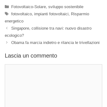
Categorie
Fotovoltaico-Solare
,
sviluppo sostenibile
Tag
fotovoltaico
,
impianti fotovoltaici
,
Risparmio
energetico
Singapore, collisione tra navi: nuovo disastro
ecologico?
Obama fa marcia indietro e rilancia le trivellazioni
Lascia un commento
Commento