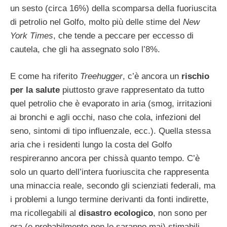
un sesto (circa 16%) della scomparsa della fuoriuscita
di petrolio nel Golfo, molto più delle stime del
New
York Times
, che tende a peccare per eccesso di
cautela, che gli ha assegnato solo l’8%.
E come ha riferito
Treehugger
, c’è ancora un
rischio
per la salute
piuttosto grave rappresentato da tutto
quel petrolio che è evaporato in aria (smog, irritazioni
ai bronchi e agli occhi, naso che cola, infezioni del
seno, sintomi di tipo influenzale, ecc.). Quella stessa
aria che i residenti lungo la costa del Golfo
respireranno ancora per chissà quanto tempo. C’è
solo un quarto dell’intera fuoriuscita che rappresenta
una minaccia reale, secondo gli scienziati federali, ma
i problemi a lungo termine derivanti da fonti indirette,
ma ricollegabili al
disastro ecologico
, non sono per
ora (e probabilmente non lo saranno mai) stimabili.