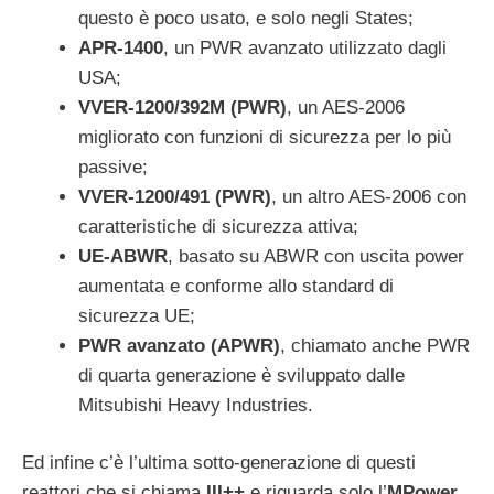
questo è poco usato, e solo negli States;
APR-1400
, un PWR avanzato utilizzato dagli
USA;
VVER-1200/392M (PWR)
, un AES-2006
migliorato con funzioni di sicurezza per lo più
passive;
VVER-1200/491 (PWR)
, un altro AES-2006 con
caratteristiche di sicurezza attiva;
UE-ABWR
, basato su ABWR con uscita power
aumentata e conforme allo standard di
sicurezza UE;
PWR avanzato (APWR)
, chiamato anche PWR
di quarta generazione è sviluppato dalle
Mitsubishi Heavy Industries.
Ed infine c’è l’ultima sotto-generazione di questi
reattori che si chiama
III++
e riguarda solo l’
MPower
,