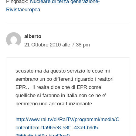
Pingback:
Nucleare di terza generazione-
Rivistaeuropea
alberto
21 Ottobre 2010 alle 7:38 pm
scusate ma da questo servizio le cose mi
sembrano un po differenti riguardo i reattori
EPR… il realta dice che di EPR come
quelliche si faranno in italia non ce ne e’
nemmeno uno ancora funzionante
http://www.rai.tv/dl/RaiTV/programmi/media/C
ontentItem-ffa965e8-58f1-43a9-b9d5-
9555b5cb5f9e.html?p=0