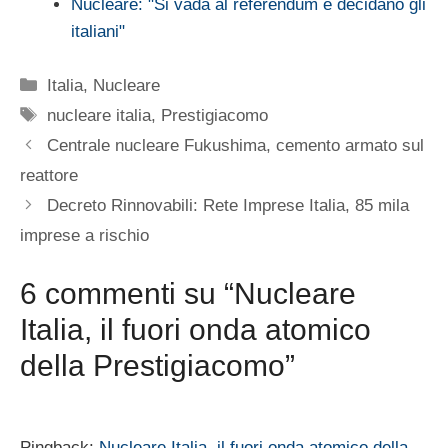
Nucleare: "Si vada al referendum e decidano gli
italiani"
Categorie
Italia
,
Nucleare
Tag
nucleare italia
,
Prestigiacomo
Centrale nucleare Fukushima, cemento armato sul
reattore
Decreto Rinnovabili: Rete Imprese Italia, 85 mila
imprese a rischio
6 commenti su “Nucleare
Italia, il fuori onda atomico
della Prestigiacomo”
Pingback:
Nucleare Italia, il fuori onda atomico della