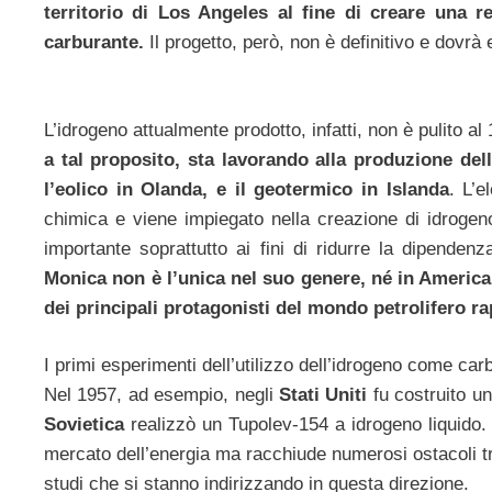
territorio di Los Angeles al fine di creare una re
carburante.
Il progetto, però, non è definitivo e dovrà
L’idrogeno attualmente prodotto, infatti, non è pulito a
a tal proposito, sta lavorando alla produzione dell’
l’eolico in Olanda, e il geotermico in Islanda
. L’e
chimica e viene impiegato nella creazione di idrogeno
importante soprattutto ai fini di ridurre la dipenden
Monica non è l’unica nel suo genere, né in America 
dei principali protagonisti del mondo petrolifero r
I primi esperimenti dell’utilizzo dell’idrogeno come car
Nel 1957, ad esempio, negli
Stati Uniti
fu costruito u
Sovietica
realizzò un Tupolev-154 a idrogeno liquido.
mercato dell’energia ma racchiude numerosi ostacoli tr
studi che si stanno indirizzando in questa direzione.