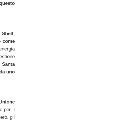
 questo
.
Shell,
te come
energia
estione
i Santa
 da uno
Unione
 per il
rò, gli