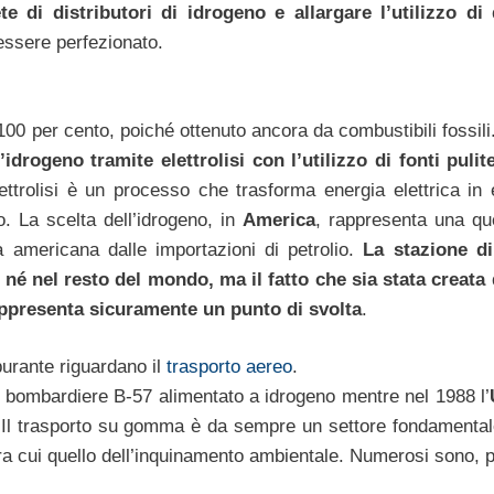
te di distributori di idrogeno e allargare l’utilizzo di
 essere perfezionato.
l 100 per cento, poiché ottenuto ancora da combustibili fossili
idrogeno tramite elettrolisi con l’utilizzo di fonti puli
lettrolisi è un processo che trasforma energia elettrica in 
. La scelta dell’idrogeno, in
America
, rappresenta una qu
za americana dalle importazioni di petrolio.
La stazione d
né nel resto del mondo, ma il fatto che sia stata creata
appresenta sicuramente un punto di svolta
.
burante riguardano il
trasporto aereo
.
n bombardiere B-57 alimentato a idrogeno mentre nel 1988 l’
 Il trasporto su gomma è da sempre un settore fondamentale
a cui quello dell’inquinamento ambientale. Numerosi sono, pe