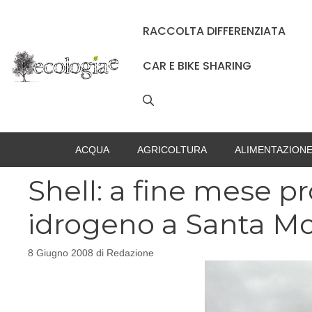
Vai
al
RACCOLTA DIFFERENZIATA
contenuto
CAR E BIKE SHARING
ACQUA
AGRICOLTURA
ALIMENTAZION
Shell: a fine mese pro
idrogeno a Santa M
8 Giugno 2008
di
Redazione