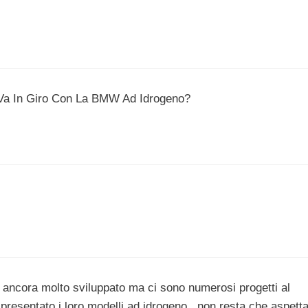
 Va In Giro Con La BMW Ad Idrogeno?
è ancora molto sviluppato ma ci sono numerosi progetti al
presentato i loro modelli ad idrogeno.. non resta che aspett