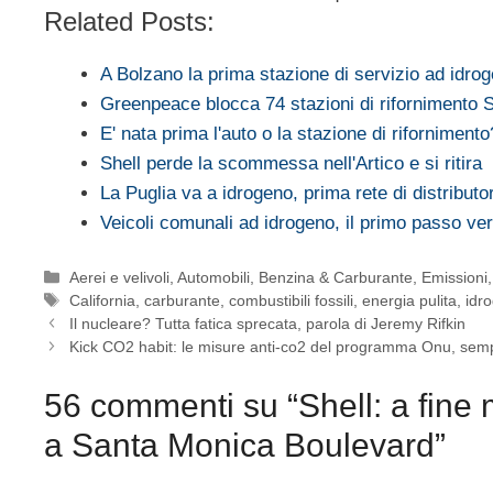
Related Posts:
A Bolzano la prima stazione di servizio ad idro
Greenpeace blocca 74 stazioni di rifornimento S
E' nata prima l'auto o la stazione di rifornimen
Shell perde la scommessa nell'Artico e si ritira
La Puglia va a idrogeno, prima rete di distribut
Veicoli comunali ad idrogeno, il primo passo v
Categorie
Aerei e velivoli
,
Automobili
,
Benzina & Carburante
,
Emissioni
Tag
California
,
carburante
,
combustibili fossili
,
energia pulita
,
idr
Il nucleare? Tutta fatica sprecata, parola di Jeremy Rifkin
Kick CO2 habit: le misure anti-co2 del programma Onu, semplic
56 commenti su “Shell: a fine m
a Santa Monica Boulevard”