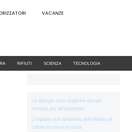
RIZZATORI
VACANZE
RA
RIFIUTI
SCIENZA
TECNOLOGIA
Le allergie fuori stagione dovute
sempre più all’ambiente
L’impatto sull’ambiente dell’ondata di
calore in corso in Italia