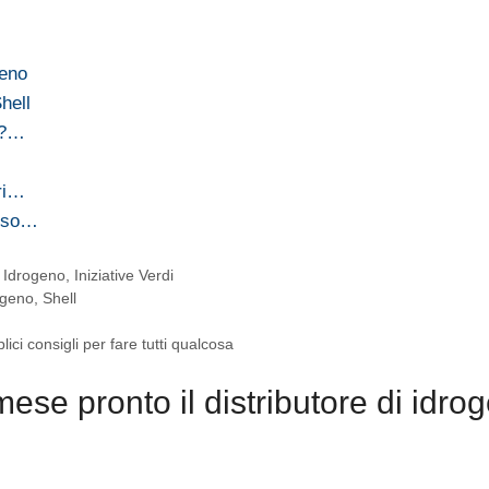
geno
hell
to?…
ori…
erso…
,
Idrogeno
,
Iniziative Verdi
ogeno
,
Shell
i consigli per fare tutti qualcosa
ese pronto il distributore di idro