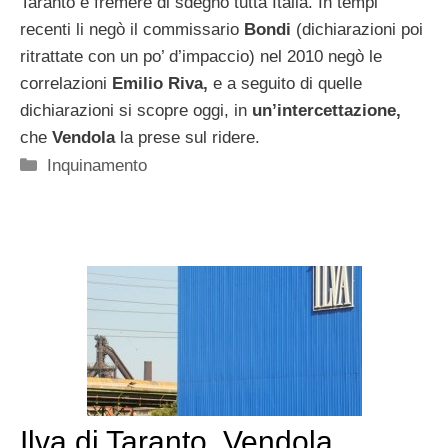
Taranto e fremere di sdegno tutta Italia. In tempi
recenti li negò il commissario
Bondi
(dichiarazioni poi
ritrattate con un po’ d’impaccio) nel 2010 negò le
correlazioni
Emilio Riva,
e a seguito di quelle
dichiarazioni si scopre oggi, in
un’intercettazione,
che
Vendola
la prese sul ridere.
Categorie
Inquinamento
Ilva di Taranto, Vendola