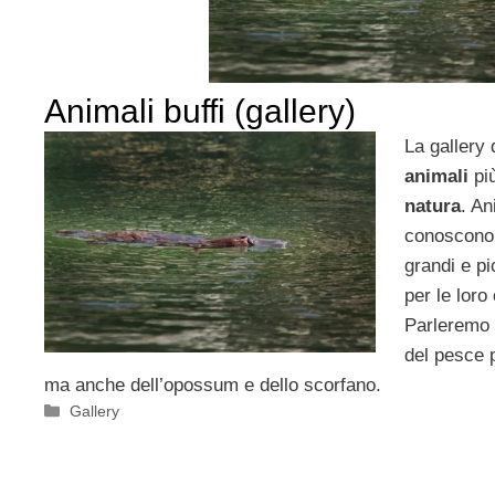
Animali buffi (gallery)
La gallery 
animali
più
natura
. An
conoscono 
grandi e pi
per le loro 
Parleremo d
del pesce p
ma anche dell’opossum e dello scorfano.
Categorie
Gallery