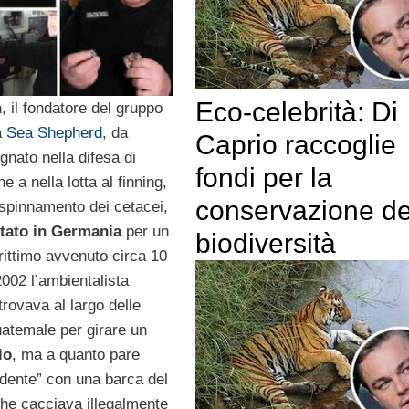
Eco-celebrità: Di
n
, il fondatore del gruppo
a
Sea Shepherd
, da
Caprio raccoglie
nato nella difesa di
fondi per la
e a nella lotta al finning,
conservazione de
 spinnamento dei cetacei,
stato in Germania
per un
biodiversità
rittimo avvenuto circa 10
2002 l’ambientalista
rovava al largo delle
atemale per girare un
io
, ma a quanto pare
idente” con una barca del
he cacciava illegalmente