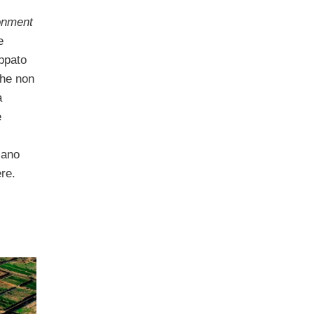
onment
e
uppato
che non
a
e
iano
ere.