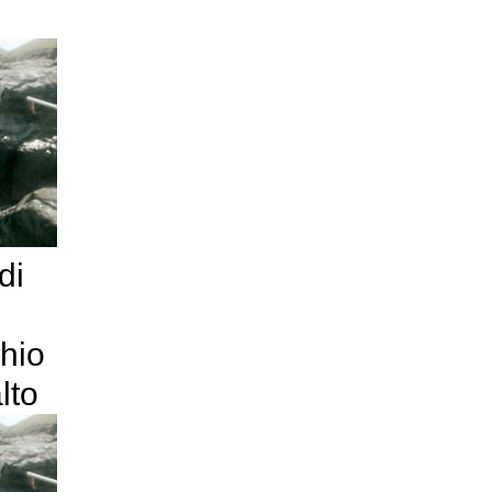
di
chio
lto