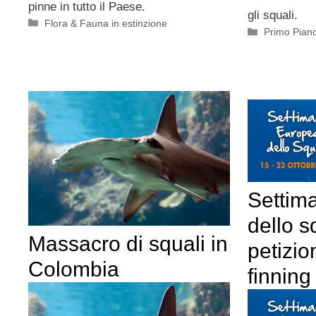
pinne in tutto il Paese.
gli squali.
Categorie
Flora & Fauna in estinzione
Categorie
Primo Pian
Settim
dello s
Massacro di squali in
petizio
Colombia
finning