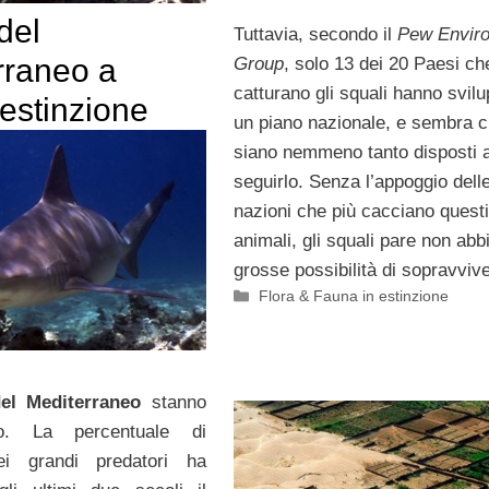
del
Tuttavia, secondo il
Pew Envir
rraneo a
Group
, solo 13 dei 20 Paesi ch
catturano gli squali hanno svil
 estinzione
un piano nazionale, e sembra 
siano nemmeno tanto disposti 
seguirlo. Senza l’appoggio dell
nazioni che più cacciano questi
animali, gli squali pare non abb
grosse possibilità di sopravviv
Categorie
Flora & Fauna in estinzione
del Mediterraneo
stanno
o. La percentuale di
ei grandi predatori ha