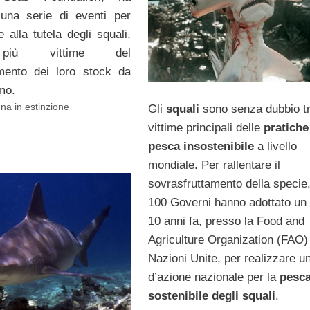
 una serie di eventi per
e alla tutela degli squali,
più vittime del
amento dei loro stock da
mo.
na in estinzione
Gli
squali
sono senza dubbio tr
vittime principali delle
pratiche
pesca insostenibile
a livello
mondiale. Per rallentare il
sovrasfruttamento della specie,
100 Governi hanno adottato un
10 anni fa, presso la Food and
Agriculture Organization (FAO) 
Nazioni Unite, per realizzare u
d’azione nazionale per la
pesc
sostenibile
degli squali
.