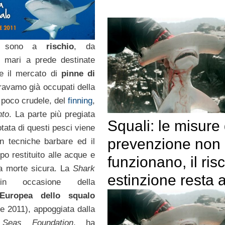
sono a
rischio
, da
i mari a prede destinate
re il mercato di
pinne di
eravamo già occupati della
r poco crudele, del
finning
,
nto
. La parte più pregiata
Squali: le misure 
tata di questi pesci viene
prevenzione non
n tecniche barbare ed il
po restituito alle acque e
funzionano, il ris
a morte sicura. La
Shark
estinzione resta a
n occasione della
Europea dello squalo
re 2011), appoggiata dalla
Seas Foundation
, ha