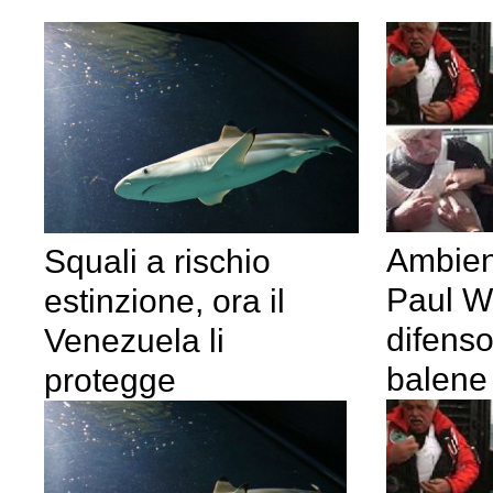
Ambient
Squali a rischio
Paul W
estinzione, ora il
difenso
Venezuela li
balene
protegge