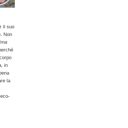
 il suo
e. Non
ima
perché
 corpo
, in
ppena
re la
 eco-