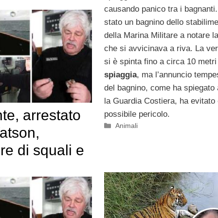
causando panico tra i bagnanti.
stato un bagnino dello stabilim
della Marina Militare a notare l
che si avvicinava a riva. La ve
si è spinta fino a circa 10 metri
spiaggia
, ma l’annuncio tempe
del bagnino, come ha spiegato
la Guardia Costiera, ha evitato
e, arrestato
possibile pericolo.
Categorie
Animali
atson,
re di squali e