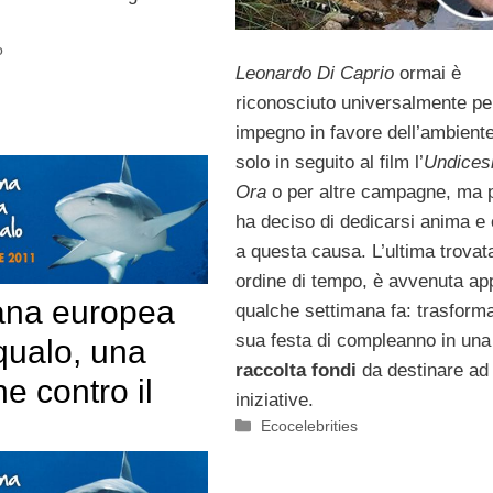
o
Leonardo Di Caprio
ormai è
riconosciuto universalmente per
impegno in favore dell’ambient
solo in seguito al film l’
Undices
Ora
o per altre campagne, ma 
ha deciso di dedicarsi anima e
a questa causa. L’ultima trovata
ordine di tempo, è avvenuta a
ana europea
qualche settimana fa: trasforma
sua festa di compleanno in una
qualo, una
raccolta fondi
da destinare ad
ne contro il
iniziative.
Categorie
Ecocelebrities