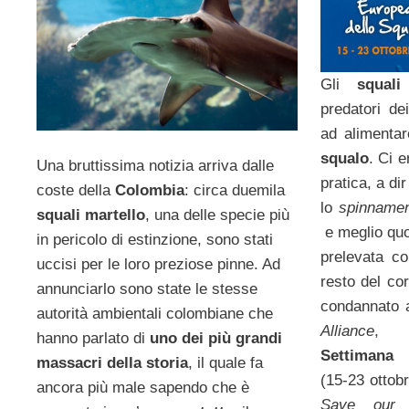
Gli
squali
predatori de
ad alimenta
squalo
. Ci 
Una bruttissima notizia arriva dalle
pratica, a di
coste della
Colombia
: circa duemila
lo
spinname
squali martello
, una delle specie più
e meglio quo
in pericolo di estinzione, sono stati
prelevata co
uccisi per le loro preziose pinne. Ad
resto del cor
annunciarlo sono state le stesse
condannato 
autorità ambientali colombiane che
Alliance
, i
hanno parlato di
uno dei più grandi
Settimana 
massacri della storia
, il quale fa
(15-23 ottob
ancora più male sapendo che è
Save our 