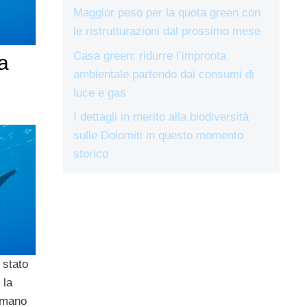
Maggior peso per la quota green con
le ristrutturazioni dal prossimo mese
Casa green: ridurre l’impronta
a
ambientale partendo dai consumi di
luce e gas
I dettagli in merito alla biodiversità
sulle Dolomiti in questo momento
storico
 stato
 la
romano