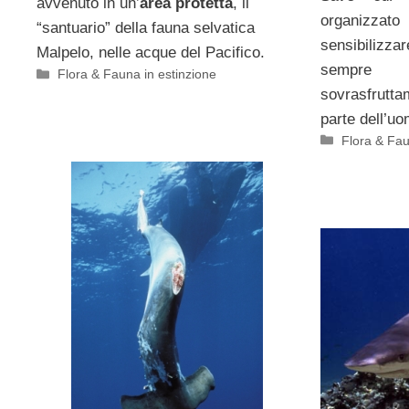
avvenuto in un’
area protetta
, il
organizzato
“santuario” della fauna selvatica
sensibilizzar
Malpelo, nelle acque del Pacifico.
sempre 
Categorie
Flora & Fauna in estinzione
sovrasfrutt
parte dell’uo
Categorie
Flora & Fau