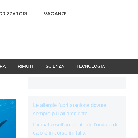
RIZZATORI
VACANZE
RA
RIFIUTI
SCIENZA
TECNOLOGIA
Le allergie fuori stagione dovute
sempre più all’ambiente
L’impatto sull’ambiente dell’ondata di
calore in corso in Italia