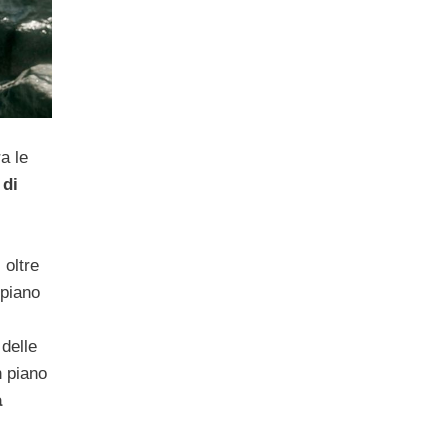
a le
 di
 oltre
 piano
delle
n piano
a