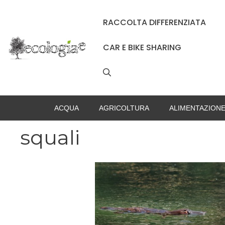
Vai
al
RACCOLTA DIFFERENZIATA
contenuto
CAR E BIKE SHARING
ACQUA
AGRICOLTURA
ALIMENTAZION
squali