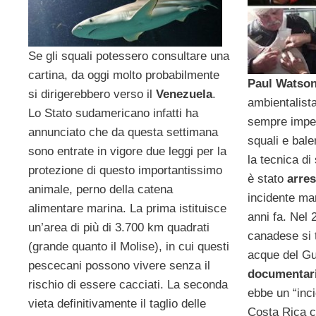
Se gli squali potessero consultare una
cartina, da oggi molto probabilmente
Paul Watso
si dirigerebbero verso il
Venezuela
.
ambientalist
Lo Stato sudamericano infatti ha
sempre impeg
annunciato che da questa settimana
squali e balen
sono entrate in vigore due leggi per la
la tecnica di
protezione di questo importantissimo
è stato
arre
animale, perno della catena
incidente ma
alimentare marina. La prima istituisce
anni fa. Nel 
un’area di più di 3.700 km quadrati
canadese si t
(grande quanto il Molise), in cui questi
acque del Gu
pescecani possono vivere senza il
documentar
rischio di essere cacciati. La seconda
ebbe un “inc
vieta definitivamente il taglio delle
Costa Rica c