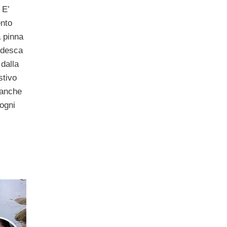
 E’
ento
a pinna
rdesca
 dalla
stivo
 anche
 ogni