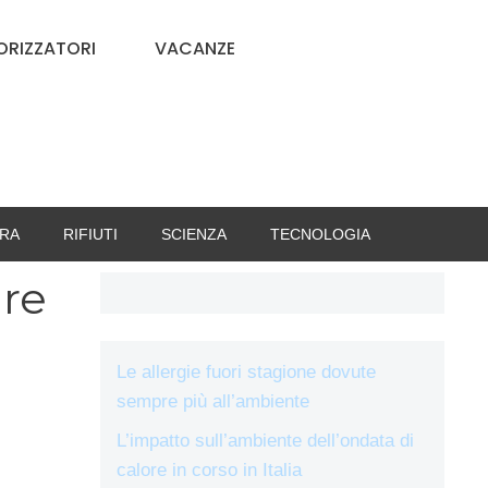
RIZZATORI
VACANZE
RA
RIFIUTI
SCIENZA
TECNOLOGIA
ire
Le allergie fuori stagione dovute
sempre più all’ambiente
L’impatto sull’ambiente dell’ondata di
calore in corso in Italia