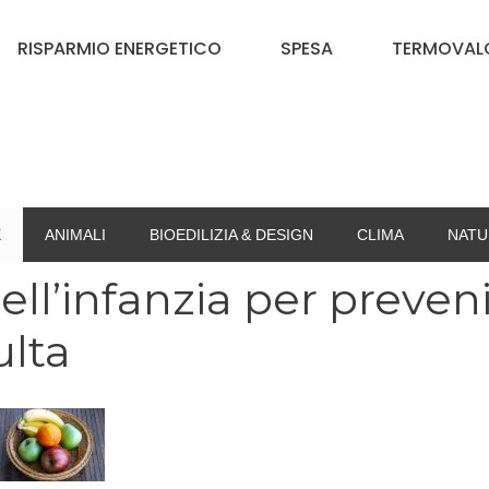
RISPARMIO ENERGETICO
SPESA
TERMOVALO
E
ANIMALI
BIOEDILIZIA & DESIGN
CLIMA
NATU
ll’infanzia per preven
ulta