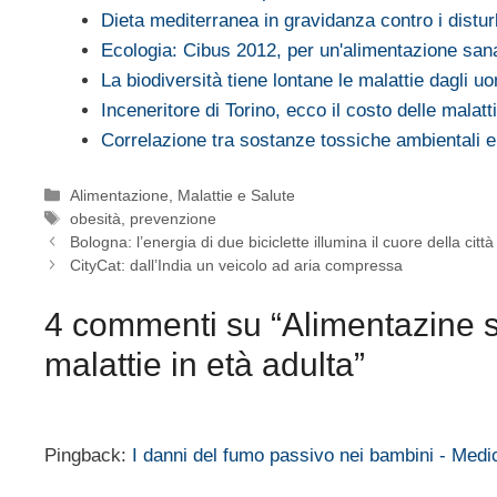
Dieta mediterranea in gravidanza contro i distu
Ecologia: Cibus 2012, per un'alimentazione san
La biodiversità tiene lontane le malattie dagli uo
Inceneritore di Torino, ecco il costo delle malat
Correlazione tra sostanze tossiche ambientali
Categorie
Alimentazione
,
Malattie e Salute
Tag
obesità
,
prevenzione
Bologna: l’energia di due biciclette illumina il cuore della città
CityCat: dall’India un veicolo ad aria compressa
4 commenti su “Alimentazine sa
malattie in età adulta”
Pingback:
I danni del fumo passivo nei bambini - Med