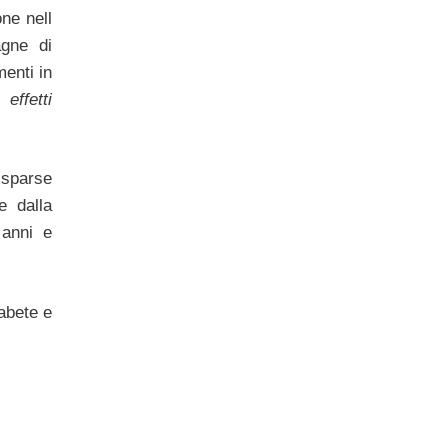
ne nell
agne di
menti in
li
effetti
 sparse
e dalla
 anni e
iabete e