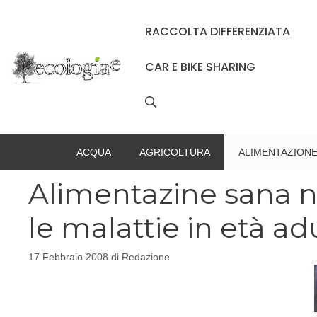
Vai
al
RACCOLTA DIFFERENZIATA
contenuto
CAR E BIKE SHARING
ACQUA
AGRICOLTURA
ALIMENTAZION
Alimentazine sana ne
le malattie in età ad
17 Febbraio 2008
di
Redazione