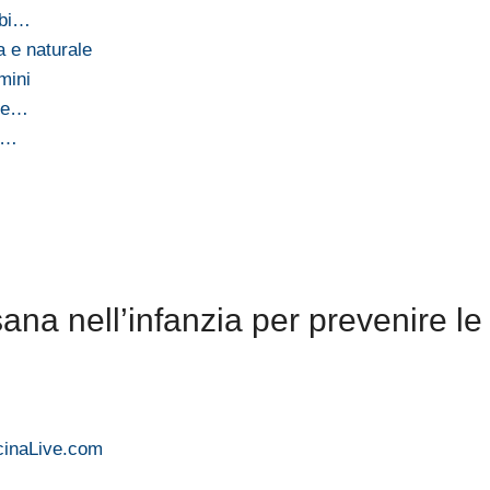
rbi…
a e naturale
mini
tie…
 e…
na nell’infanzia per prevenire le
icinaLive.com