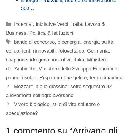
Energie rinnovabili, ricerca ed innovazione:
500…
Categorie
Incentivi
,
Iniziative Verdi
,
Italia
,
Lavoro &
Business
,
Politica & Istituzioni
Tag
bando di concorso
,
bioenergia
,
energia pulita
,
eolico
,
fonti rinnovabili
,
fotovoltaico
,
Germania
,
Giappone
,
idrogeno
,
incentivi
,
Italia
,
Ministero
dell'Ambiente
,
Ministero dello Sviluppo Economico
,
pannelli solari
,
Risparmio energetico
,
termodinamico
Mozzarella alla diossina: sotto sequestro 82
allevamenti nell’agro aversano
Vivere biologico: stile di vita salutare o
speculazione?
1 commento su “Arrivano gli