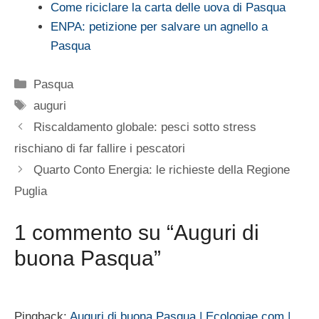
Come riciclare la carta delle uova di Pasqua
ENPA: petizione per salvare un agnello a
Pasqua
Categorie
Pasqua
Tag
auguri
Riscaldamento globale: pesci sotto stress
rischiano di far fallire i pescatori
Quarto Conto Energia: le richieste della Regione
Puglia
1 commento su “Auguri di
buona Pasqua”
Pingback:
Auguri di buona Pasqua | Ecologiae.com |