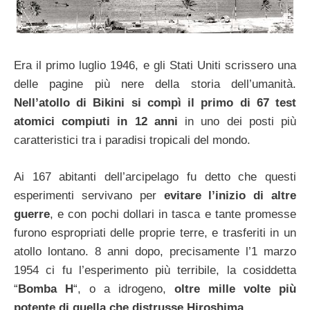
Era il primo luglio 1946, e gli Stati Uniti scrissero una
delle pagine più nere della storia dell’umanità.
Nell’atollo di Bikini si compì il primo di 67 test
atomici compiuti in 12 anni
in uno dei posti più
caratteristici tra i paradisi tropicali del mondo.
Ai 167 abitanti dell’arcipelago fu detto che questi
esperimenti servivano per
evitare l’inizio di altre
guerre
, e con pochi dollari in tasca e tante promesse
furono espropriati delle proprie terre, e trasferiti in un
atollo lontano. 8 anni dopo, precisamente l’1 marzo
1954 ci fu l’esperimento più terribile, la cosiddetta
“
Bomba H
“, o a idrogeno,
oltre mille volte più
potente di quella che distrusse Hiroshima
.