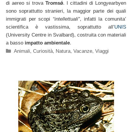
di aereo si trova
Tromsǿ
. I cittadini di Longyearbyen
sono soprattutto stranieri, la maggior parte dei quali
immigrati per scopi
“intellettuali”
, infatti la comunita’
scientifica è vastissima, soprattutto all’
UNIS
(University Centre in Svalbard), costruita con materiali
a basso
impatto ambientale
.
Categorie
Animali
,
Curiosità
,
Natura
,
Vacanze
,
Viaggi