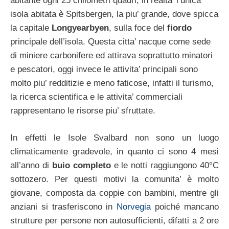
abitante ogni 25 chilometri quadri, in realta’ l’unica
isola abitata è Spitsbergen, la piu’ grande, dove spicca
la capitale
Longyearbyen
, sulla foce del
fiordo
principale dell’isola. Questa citta’ nacque come sede
di miniere carbonifere ed attirava soprattutto minatori
e pescatori, oggi invece le attivita’ principali sono
molto piu’ redditizie e meno faticose, infatti il turismo,
la ricerca scientifica e le attivita’ commerciali
rappresentano le risorse piu’ sfruttate.
In effetti le Isole Svalbard non sono un luogo
climaticamente gradevole, in quanto ci sono 4 mesi
all’anno di
buio completo
e le notti raggiungono 40°C
sottozero. Per questi motivi la comunita’ è molto
giovane, composta da coppie con bambini, mentre gli
anziani si trasferiscono in
Norvegia
poiché mancano
strutture per persone non autosufficienti, difatti a 2 ore