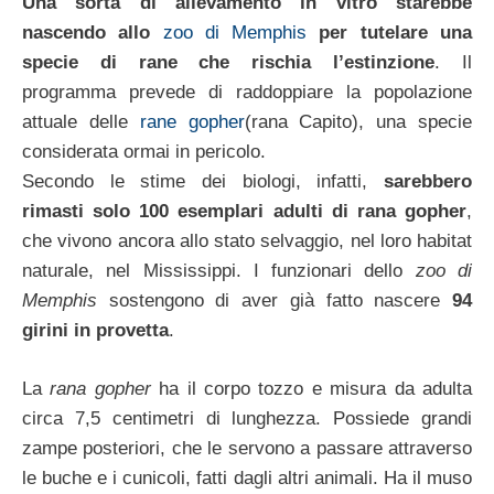
Una sorta di allevamento in vitro starebbe
nascendo allo
zoo di Memphis
per tutelare una
specie di rane che rischia l’estinzione
. Il
programma prevede di raddoppiare la popolazione
attuale delle
rane gopher
(rana Capito), una specie
considerata ormai in pericolo.
Secondo le stime dei biologi, infatti,
sarebbero
rimasti solo 100 esemplari adulti di rana gopher
,
che vivono ancora allo stato selvaggio, nel loro habitat
naturale, nel Mississippi. I funzionari dello
zoo di
Memphis
sostengono di aver già fatto nascere
94
girini in provetta
.
La
rana gopher
ha il corpo tozzo e misura da adulta
circa 7,5 centimetri di lunghezza. Possiede grandi
zampe posteriori, che le servono a passare attraverso
le buche e i cunicoli, fatti dagli altri animali. Ha il muso