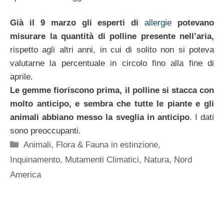
Già il 9 marzo gli esperti di
allergie
potevano
misurare la quantità di polline presente nell’aria,
rispetto agli altri anni, in cui di solito non si poteva
valutarne la percentuale in circolo fino alla fine di
aprile.
Le gemme fioriscono prima, il polline si stacca con
molto anticipo, e sembra che tutte le piante e gli
animali abbiano messo la sveglia in anticipo
. I dati
sono preoccupanti.
Categorie
Animali
,
Flora & Fauna in estinzione
,
Inquinamento
,
Mutamenti Climatici
,
Natura
,
Nord
America