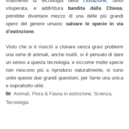
finalmente la tecnologia della
clonazione
, tanto
vituperata, e addirittura
bandita dalla Chiesa
,
potrebbe diventare mezzo di una delle più grandi
opere del genere umano:
salvare le specie in via
d’estinzione
.
Visto che si è riusciti a clonare senza gravi problemi
una serie di animali, anche inutili, si è pensato di dare
un senso a questa tecnologia, e siccome molte specie
non riescono più a riprodursi naturalmente, si sono
unite queste due grandi questioni, per farne una unica
e soprattutto utile.
Categorie
Animali
,
Flora & Fauna in estinzione
,
Scienza
,
Tecnologia