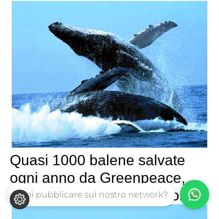
Quasi 1000 balene salvate
ogni anno da Greenpeace,
ma il Giappone non demorde
Vuoi pubblicare sul nostro network?