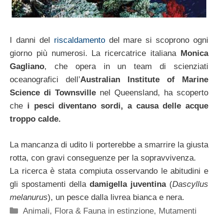
I danni del
riscaldamento
del mare si scoprono ogni
giorno più numerosi. La ricercatrice italiana
Monica
Gagliano
, che opera in un team di scienziati
oceanografici dell’
Australian Institute of Marine
Science di Townsville
nel Queensland, ha scoperto
che
i pesci diventano sordi, a causa delle acque
troppo calde.
La mancanza di udito li porterebbe a smarrire la giusta
rotta, con gravi conseguenze per la sopravvivenza.
La ricerca è stata compiuta osservando le abitudini e
gli spostamenti della
damigella juventina
(
Dascyllus
melanurus
), un pesce dalla livrea bianca e nera.
Categorie
Animali
,
Flora & Fauna in estinzione
,
Mutamenti