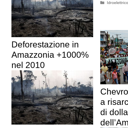
Categorie
Idroelettric
Deforestazione in
Amazzonia +1000%
nel 2010
Chevro
a risarc
di dolla
dell’A