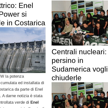
ttrico: Enel
Power si
e in Costarica
Centrali nucleari:
persino in
Sudamerica vogl
chiuderle
MW la potenza
cumulata ed installata di
ostarica da parte di Enel
 A darne notizia è stata
ntrollata verde di
Enel