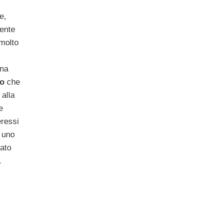
e,
ente
 molto
una
o
che
alla
e
eressi
 uno
tato
.