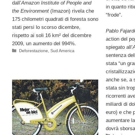
dall’
Amazon Institute of People and
in quanto rit
the Environment
(Imazon) rivela che
“frode”.
175 chilometri quadrati di foresta sono
stati persi lo scorso dicembre,
Pablo Fajard
rispetto ai soli 16 km² del dicembre
action del p
2009, un aumento del 994%.
spiegato all’
Categorie
Deforestazione
,
Sud America
sentenza dell
stata “un gr
cristallizzazi
anche se, a s
stata sin tro
ricorrenti av
miliardi di do
euro) e che 
aumentare la
dovrà sborsa