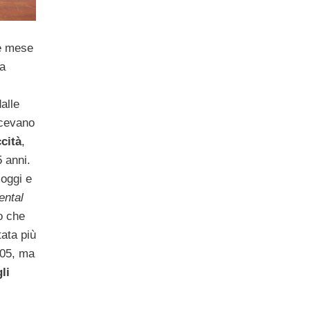
e mese
a
dalle
dicevano
ccità
,
5 anni.
 oggi e
ntal
o che
tata più
2005, ma
li