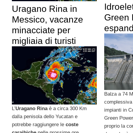
Idroele
Uragano Rina in
Green 
Messico, vacanze
espand
minacciate per
migliaia di turisti
Balza a 74 
complessiva 
L’
Uragano Rina
è a circa 300 Km
impianti in C
dalla penisola dello Yucatan e
Green Power.
potrebbe raggiungere le
coste
proprio la co
caraibiche
nelle prossime ore.