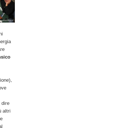
ni
nergia
are
sico
ione),
uove
 dire
ù altri
 e
al