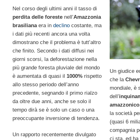
Nel corso degli ultimi anni il tasso di
perdita delle foreste
nell’
Amazzonia
brasiliana
era in
declino
costante, ma
i dati più recenti ancora una volta
dimostrano che il problema è tutt’altro
che finito. Secondo i dati diffusi nei
giorni scorsi, la deforestazione nella
più grande foresta pluviale del mondo
Un giudice ec
è aumentata di quasi il
1000%
rispetto
che la
Chev
allo stesso periodo dell’anno
mondiale, è 
precedente, segnando il primo rialzo
dell’
inquina
da oltre due anni, anche se solo il
amazzonico
tempo dirà se è solo un caso o una
la società per
preoccupante inversione di tendenza.
(quasi 6 mili
compagnia pe
Un rapporto recentemente divulgato
ci sta, ed ha