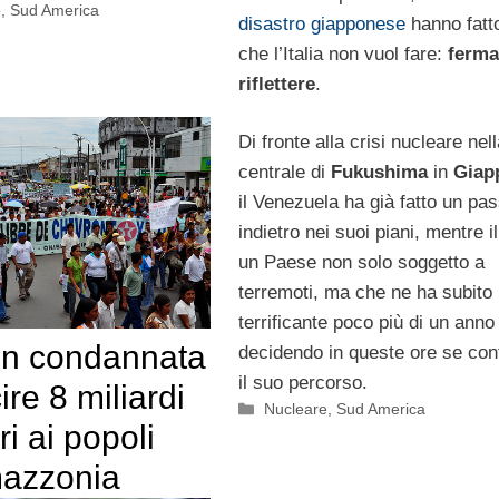
o
,
Sud America
disastro giapponese
hanno fatt
che l’Italia non vuol fare:
ferma
riflettere
.
Di fronte alla crisi nucleare nel
centrale di
Fukushima
in
Giap
il Venezuela ha già fatto un pa
indietro nei suoi piani, mentre il
un Paese non solo soggetto a
terremoti, ma che ne ha subito
terrificante poco più di un anno 
n condannata
decidendo in queste ore se con
il suo percorso.
ire 8 miliardi
Categorie
Nucleare
,
Sud America
ri ai popoli
mazzonia