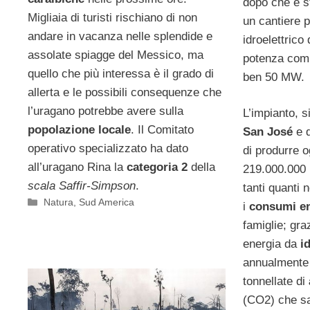
dopo che è st
Migliaia di turisti rischiano di non
un cantiere p
andare in vacanza nelle splendide e
idroelettrico
assolate spiagge del Messico, ma
potenza comp
quello che più interessa è il grado di
ben 50 MW.
allerta e le possibili consequenze che
l’uragano potrebbe avere sulla
L’impianto, s
popolazione locale
. Il Comitato
San José
e d
operativo specializzato ha dato
di produrre 
all’uragano Rina la
categoria 2
della
219.000.000 
scala Saffir-Simpson
.
tanti quanti 
Categorie
Natura
,
Sud America
i
consumi en
famiglie; gra
energia da
i
annualmente 
tonnellate di
(CO2) che sa