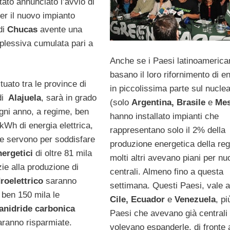
ato annunciato l’avvio di
er il nuovo impianto
 di
Chucas
avente una
lessiva cumulata pari a
Anche se i Paesi latinoamerica
basano il loro rifornimento di e
ituato tra le province di
in piccolissima parte sul nucle
i
Alajuela
, sarà in grado
(solo
Argentina, Brasile
e
Mes
ogni anno, a regime, ben
hanno installato impianti che
kWh di energia elettrica,
rappresentano solo il 2% della
ne servono per soddisfare
produzione energetica della reg
ergetici
di oltre 81 mila
molti altri avevano piani per n
zie alla produzione di
centrali. Almeno fino a questa
droelettrico
saranno
settimana. Questi Paesi, vale a
ben 150 mila le
Cile, Ecuador
e
Venezuela
, pi
anidride carbonica
Paesi che avevano già centrali
ranno risparmiate.
volevano espanderle, di fronte 