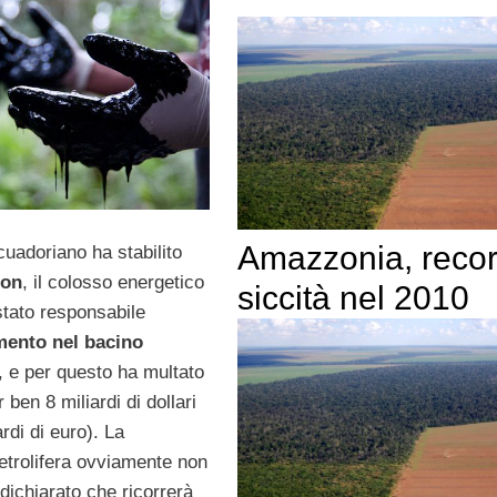
Amazzonia, recor
uadoriano ha stabilito
ron
, il colosso energetico
siccità nel 2010
stato responsabile
mento nel bacino
, e per questo ha multato
 ben 8 miliardi di dollari
ardi di euro). La
trolifera ovviamente non
 dichiarato che ricorrerà