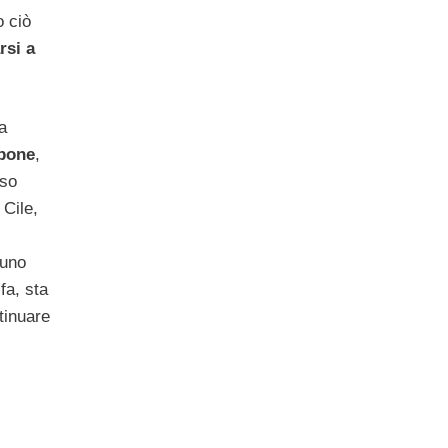
o ciò
rsi a
la
pone
,
sso
 Cile,
 uno
fa, sta
tinuare