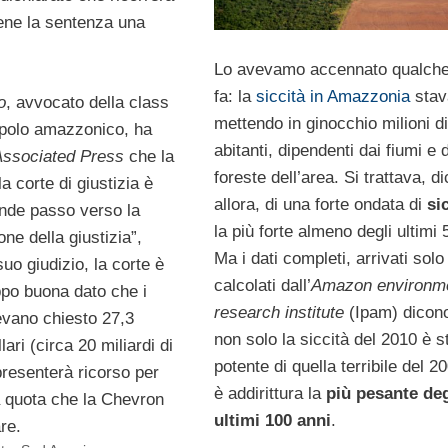
iene la sentenza una
Lo avevamo accennato qualch
fa: la
siccità in Amazzonia
stav
o
, avvocato della class
mettendo in ginocchio milioni di
opolo amazzonico, ha
abitanti, dipendenti dai fiumi e 
Associated Press
che la
foreste dell’area. Si trattava, 
a corte di giustizia è
allora, di una forte ondata di
si
ande passo verso la
la più forte almeno degli ultimi 
one della giustizia”,
Ma i dati completi, arrivati solo
uo giudizio, la corte è
calcolati dall’
Amazon environme
ppo buona dato che i
research institute
(Ipam) dicon
evano chiesto 27,3
non solo la siccità del 2010 è s
llari (circa 20 miliardi di
potente di quella terribile del 
presenterà ricorso per
è addirittura la
più pesante deg
 quota che la Chevron
ultimi 100 anni
.
re.