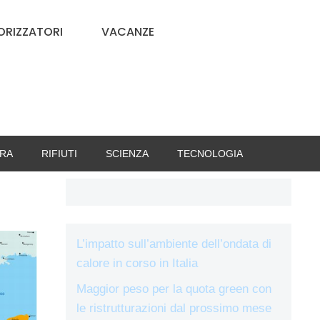
RIZZATORI
VACANZE
RA
RIFIUTI
SCIENZA
TECNOLOGIA
L’impatto sull’ambiente dell’ondata di
calore in corso in Italia
Maggior peso per la quota green con
le ristrutturazioni dal prossimo mese