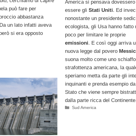
colo, cerchiamo di capire
America si pensava dovessero
ela può fare per
essere gli
Stati Uniti
. Ed invec
pproccio abbastanza
nonostante un presidente sedic
Da un lato infatti aveva
ecologista, gli Usa hanno fatto
o però si era opposto
poco per limitare le proprie
emissioni
. E così oggi arriva 
nuova legge dal povero
Messic
suona molto come uno schiaffo 
strafottenza americana, la qual
speriamo metta da parte gli int
inquinanti e prenda esempio da
Stato che viene sempre bistrat
dalla parte ricca del Continente
Categorie
Sud America