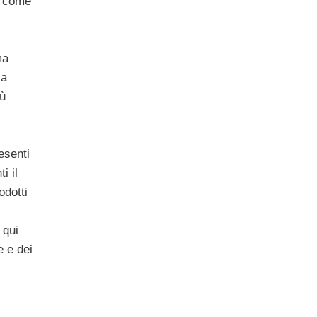
, come
ma
la
iù
esenti
i il
odotti
 qui
e e dei