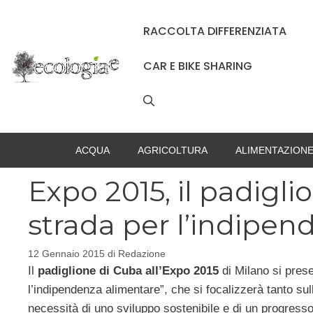
Vai
al
RACCOLTA DIFFERENZIATA
contenuto
CAR E BIKE SHARING
ACQUA
AGRICOLTURA
ALIMENTAZION
Expo 2015, il padigli
strada per l’indipe
12 Gennaio 2015
di
Redazione
Il
padiglione di Cuba all’Expo 2015
di Milano si prese
l’indipendenza alimentare”, che si focalizzerà tanto sull
necessità di uno sviluppo sostenibile e di un progresso