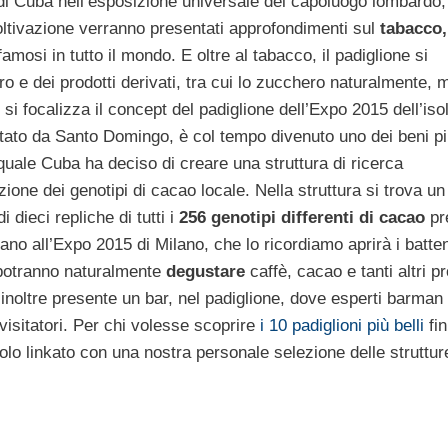
e di Cuba nell’esposizione universale del capoluogo lombardo
 coltivazione verranno presentati approfondimenti sul
tabacco,
osi in tutto il mondo. E oltre al tabacco, il padiglione si
o e dei prodotti derivati, tra cui lo zucchero naturalmente, 
si focalizza il concept del padiglione dell’Expo 2015 dell’iso
ato da Santo Domingo, è col tempo divenuto uno dei beni p
 quale Cuba ha deciso di creare una struttura di ricerca
zione dei genotipi di cacao locale. Nella struttura si trova un
dieci repliche di tutti i
256 genotipi differenti di cacao
pr
ano all’Expo 2015 di Milano, che lo ricordiamo aprirà i battent
 potranno naturalmente
degustare
caffè, cacao e tanti altri pr
 inoltre presente un bar, nel padiglione, dove esperti barman
isitatori. Per chi volesse scoprire
i 10 padiglioni più belli
fin
olo linkato con una nostra personale selezione delle struttur