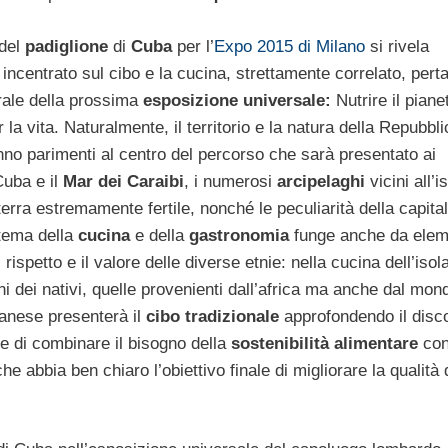
 del
padiglione
di
Cuba
per l’
Expo 2015 di Milano
si rivela
incentrato sul cibo e la cucina, strettamente correlato, perta
ale della prossima
esposizione universale:
Nutrire il piane
 la vita. Naturalmente, il territorio e la natura della Repubbli
no parimenti al centro del percorso che sarà presentato ai
 Cuba e il
Mar
dei Caraibi
, i numerosi
arcipelaghi
vicini all’is
terra estremamente fertile, nonché le peculiarità della capita
 tema della
cucina
e della
gastronomia
funge anche da elem
rispetto e il valore delle diverse etnie: nella cucina dell’isola
oni dei nativi, quelle provenienti dall’africa ma anche dal mon
lanese presenterà il
cibo tradizionale
approfondendo il disc
me di combinare il bisogno della
sostenibilità alimentare
con
e abbia ben chiaro l’obiettivo finale di migliorare la qualità 