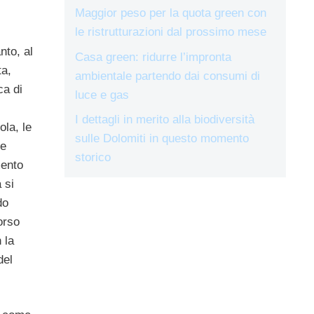
Maggior peso per la quota green con
le ristrutturazioni dal prossimo mese
nto, al
Casa green: ridurre l’impronta
ta,
ambientale partendo dai consumi di
ca di
luce e gas
I dettagli in merito alla biodiversità
ola, le
sulle Dolomiti in questo momento
le
storico
ento
 si
do
orso
 la
del