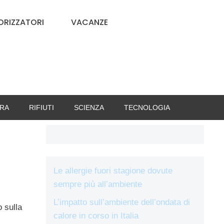
RIZZATORI
VACANZE
RA
RIFIUTI
SCIENZA
TECNOLOGIA
Le allergie fuori stagione dovute
sempre più all’ambiente
L’impatto sull’ambiente dell’ondata di
o sulla
calore in corso in Italia