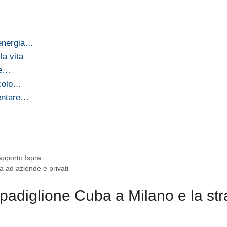
 energia…
la vita
 e…
icolo…
mentare…
…
rapporto Ispra
sa ad aziende e privati
padiglione Cuba a Milano e la st