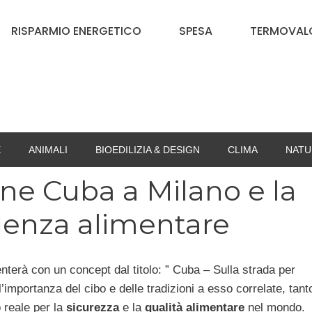
RISPARMIO ENERGETICO
SPESA
TERMOVALO
E
ANIMALI
BIOEDILIZIA & DESIGN
CLIMA
NATU
one Cuba a Milano e la
ndenza alimentare
nterà con un concept dal titolo: ” Cuba – Sulla strada per
’importanza del cibo e delle tradizioni a esso correlate, tant
 reale per la
sicurezza
e la
qualità alimentare
nel mondo.