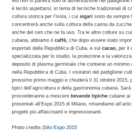
Ma non si parlerà solo di alimentazione nel padiglion
è lecito aspettarsi, in tema di tecniche tradizionali di
coltura storica per l’isola, i cui
sigari
sono da sempre fam
concentrerà anche sulla coltura della canna da zuccher
anche del rum che ne fa uso. Tra le altre colture su cui 
cubana, abbiamo il
caffè,
che dopo essere stato import
esportati dalla Repubblica di Cuba, e sul
cacao,
per il
specializzata per lo studio, la protezione e la valorizza
deposito di plasma germinale che contiene un minimo di 
nella Repubblica di Cuba. I visitatori del padiglione cub
prossimo primo maggio e chiuderà il 31 ottobre 2015,
tipici dell’agricoltura e della gastronomia cubana. Sarà
provvederanno a mescere
bevande tipiche
cubane ai v
presentati all’Expo 2015 di Milano, rimandiamo all’artic
progetti più affascinanti e impressionanti.
Photo credits |
Sito Expo 2015