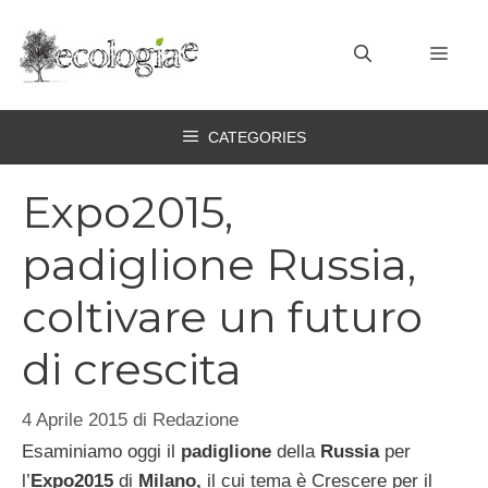
Vai
al
MEN
contenuto
CATEGORIES
Expo2015,
padiglione Russia,
coltivare un futuro
di crescita
4 Aprile 2015
di
Redazione
Esaminiamo oggi il
padiglione
della
Russia
per
l’
Expo2015
di
Milano,
il cui tema è Crescere per il