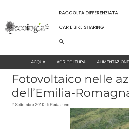
Vai
al
RACCOLTA DIFFERENZIATA
contenuto
CAR E BIKE SHARING
ACQUA
AGRICOLTURA
ALIMENTAZION
Fotovoltaico nelle a
dell’Emilia-Romagn
2 Settembre 2010
di
Redazione