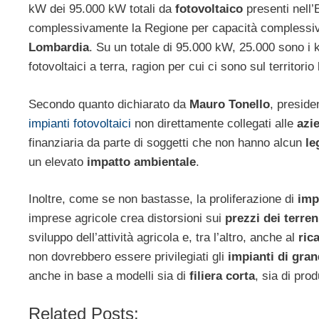
kW dei 95.000 kW totali da
fotovoltaico
presenti nell
complessivamente la Regione per capacità complessiva
Lombardia
. Su un totale di 95.000 kW, 25.000 sono i
fotovoltaici a terra, ragion per cui ci sono sul territor
Secondo quanto dichiarato da
Mauro Tonello
, preside
impianti fotovoltaici
non direttamente collegati alle
azi
finanziaria da parte di soggetti che non hanno alcun
le
un elevato
impatto ambientale
.
Inoltre, come se non bastasse, la proliferazione di
imp
imprese agricole crea distorsioni sui
prezzi dei terren
sviluppo dell’attività agricola e, tra l’altro, anche al
ric
non dovrebbero essere privilegiati gli
impianti di gra
anche in base a modelli sia di
filiera corta
, sia di pro
Related Posts: