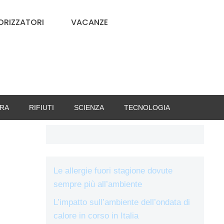
RIZZATORI
VACANZE
RA
RIFIUTI
SCIENZA
TECNOLOGIA
Le allergie fuori stagione dovute
sempre più all’ambiente
L’impatto sull’ambiente dell’ondata di
calore in corso in Italia