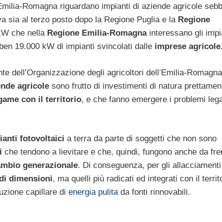
’Emilia-Romagna riguardano impianti di aziende agricole seb
 sia al terzo posto dopo la Regione Puglia e la
Regione
 kW che nella
Regione Emilia-Romagna
interessano gli impi
io ben 19.000 kW di impianti svincolati dalle
imprese agricole
nte dell’Organizzazione degli agricoltori dell’Emilia-Romagna,
ende agricole
sono frutto di investimenti di natura prettamen
game con il territorio
, e che fanno emergere i problemi lega
ianti fotovoltaici
a terra da parte di soggetti che non sono
i
che tendono a lievitare e che, quindi, fungono anche da fre
ambio generazionale
. Di conseguenza, per gli allacciamenti 
ndi dimensioni
, ma quelli più radicati ed integrati con il territ
duzione capillare di
energia pulita
da fonti rinnovabili.