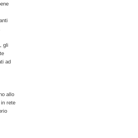
bene
anti
.
 gli
te
ti ad
no allo
in rete
orio