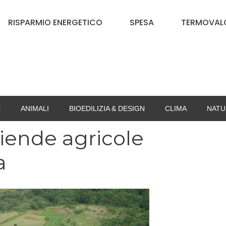
RISPARMIO ENERGETICO
SPESA
TERMOVALO
E
ANIMALI
BIOEDILIZIA & DESIGN
CLIMA
NATU
ziende agricole
a