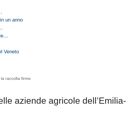
,…
in un anno
a…
 le…
del Veneto
la raccolta firme
lle aziende agricole dell’Emilia-