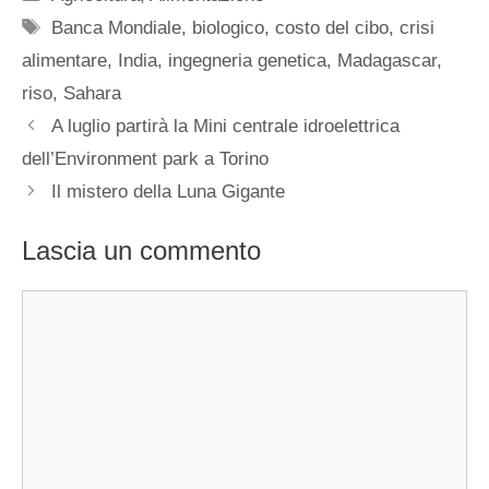
Tag
Banca Mondiale
,
biologico
,
costo del cibo
,
crisi
alimentare
,
India
,
ingegneria genetica
,
Madagascar
,
riso
,
Sahara
A luglio partirà la Mini centrale idroelettrica
dell’Environment park a Torino
Il mistero della Luna Gigante
Lascia un commento
Commento