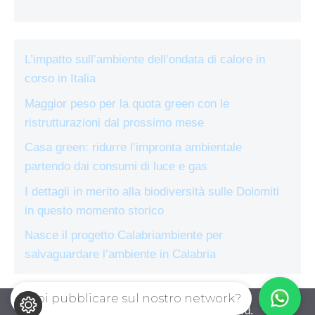
L’impatto sull’ambiente dell’ondata di calore in
corso in Italia
Maggior peso per la quota green con le
ristrutturazioni dal prossimo mese
Casa green: ridurre l’impronta ambientale
partendo dai consumi di luce e gas
I dettagli in merito alla biodiversità sulle Dolomiti
in questo momento storico
Nasce il progetto Calabriambiente per
salvaguardare l’ambiente in Calabria
Vuoi pubblicare sul nostro network?
ecologiae.com © 2026. All right reserverd.