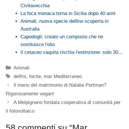
Civitavecchia
La foca monaca torna in Sicilia dopo 40 anni
Animali, nuova specie delfino scoperta in
Australia
Capodogli, creato un composto che ne
sostituisce l'olio
Il cetaceo vaquita rischia l'estinzione: solo 30…
Categorie
Animali
Tag
delfini
,
foche
,
mar Mediterraneo
Il menu del matrimonio di Natalie Portman?
Rigorosamente vegan!
A Melpignano fondata cooperativa di comunità per
il fotovoltaico
58 commenti su “Mar