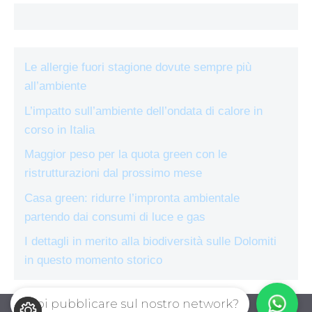
Le allergie fuori stagione dovute sempre più
all’ambiente
L’impatto sull’ambiente dell’ondata di calore in
corso in Italia
Maggior peso per la quota green con le
ristrutturazioni dal prossimo mese
Casa green: ridurre l’impronta ambientale
partendo dai consumi di luce e gas
I dettagli in merito alla biodiversità sulle Dolomiti
in questo momento storico
Vuoi pubblicare sul nostro network?