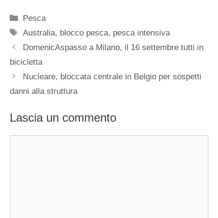
Categorie
Pesca
Tag
Australia
,
blocco pesca
,
pesca intensiva
DomenicAspasso a Milano, il 16 settembre tutti in
bicicletta
Nucleare, bloccata centrale in Belgio per sospetti
danni alla struttura
Lascia un commento
Commento