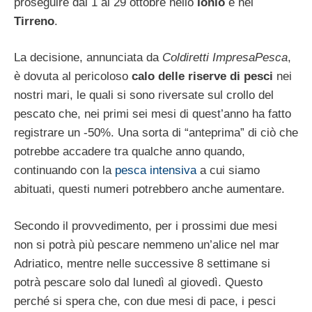
proseguire dal 1 al 29 ottobre nello
Ionio
e nel
Tirreno
.
La decisione, annunciata da
Coldiretti ImpresaPesca
,
è dovuta al pericoloso
calo delle riserve di pesci
nei
nostri mari, le quali si sono riversate sul crollo del
pescato che, nei primi sei mesi di quest’anno ha fatto
registrare un -50%. Una sorta di “anteprima” di ciò che
potrebbe accadere tra qualche anno quando,
continuando con la
pesca intensiva
a cui siamo
abituati, questi numeri potrebbero anche aumentare.
Secondo il provvedimento, per i prossimi due mesi
non si potrà più pescare nemmeno un’alice nel mar
Adriatico, mentre nelle successive 8 settimane si
potrà pescare solo dal lunedì al giovedì. Questo
perché si spera che, con due mesi di pace, i pesci