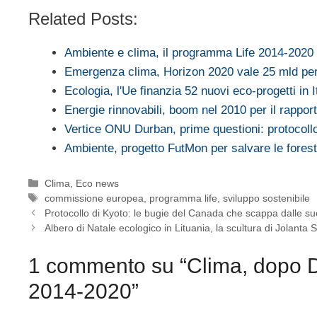
Related Posts:
Ambiente e clima, il programma Life 2014-2020 
Emergenza clima, Horizon 2020 vale 25 mld per
Ecologia, l'Ue finanzia 52 nuovi eco-progetti in I
Energie rinnovabili, boom nel 2010 per il rappo
Vertice ONU Durban, prime questioni: protocoll
Ambiente, progetto FutMon per salvare le fores
Categorie
Clima
,
Eco news
Tag
commissione europea
,
programma life
,
sviluppo sostenibile
Protocollo di Kyoto: le bugie del Canada che scappa dalle su
Albero di Natale ecologico in Lituania, la scultura di Jolanta 
1 commento su “Clima, dopo 
2014-2020”