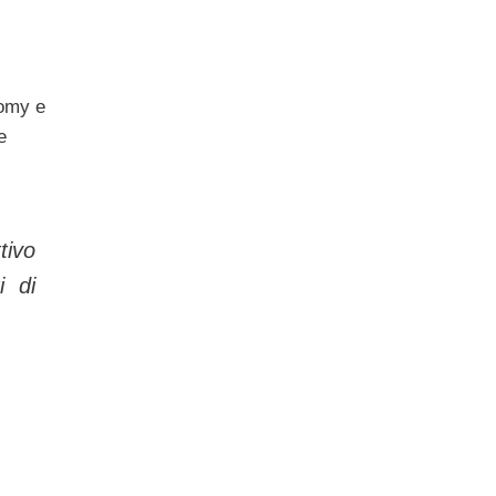
omy e
e
tivo
i di