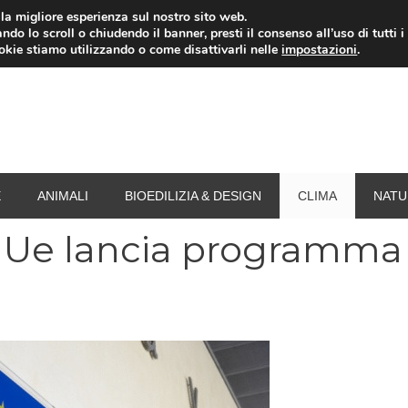
i la migliore esperienza sul nostro sito web.
ndo lo scroll o chiudendo il banner, presti il consenso all’uso di tutti i
RISPARMIO ENERGETICO
SPESA
TERMOVALO
ookie stiamo utilizzando o come disattivarli nelle
impostazioni
.
E
ANIMALI
BIOEDILIZIA & DESIGN
CLIMA
NATU
 Ue lancia programma