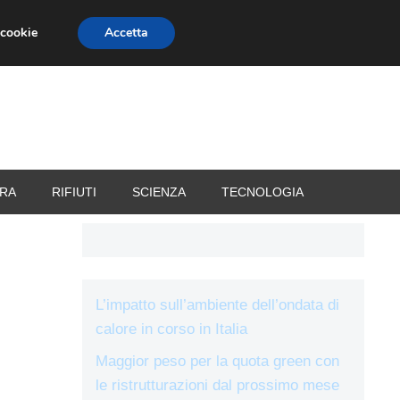
 cookie
Accetta
RIZZATORI
VACANZE
RA
RIFIUTI
SCIENZA
TECNOLOGIA
L’impatto sull’ambiente dell’ondata di
calore in corso in Italia
Maggior peso per la quota green con
le ristrutturazioni dal prossimo mese