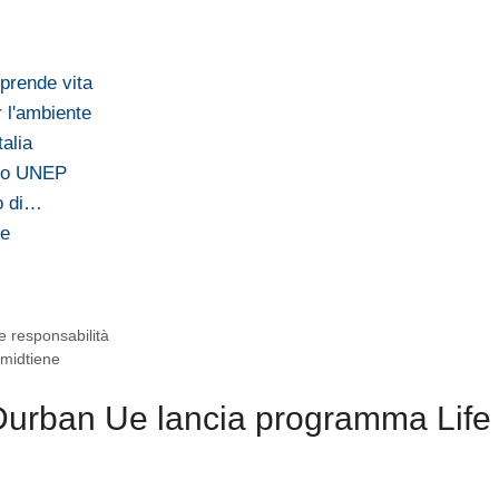
prende vita
 l'ambiente
talia
rto UNEP
o di…
te
e responsabilità
Smidtiene
Durban Ue lancia programma Life