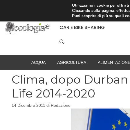
Vai
Utilizziamo i cookie per offrirt
Cliccando sulla pagina, effettua
al
RACCOLTA DIFFERENZIATA
Puoi scoprire di più su quali c
contenuto
CAR E BIKE SHARING
ACQUA
AGRICOLTURA
ALIMENTAZION
Clima, dopo Durban
Life 2014-2020
14 Dicembre 2011
di
Redazione