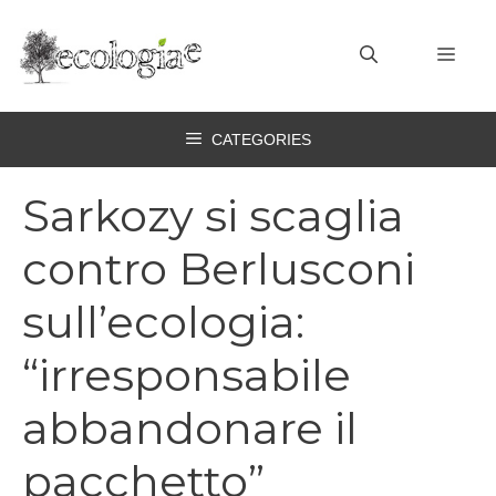
Vai
al
MEN
contenuto
CATEGORIES
Sarkozy si scaglia
contro Berlusconi
sull’ecologia:
“irresponsabile
abbandonare il
pacchetto”