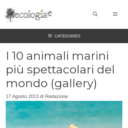
Vai
al
MEN
contenuto
CATEGORIES
I 10 animali marini
più spettacolari del
mondo (gallery)
17 Agosto 2013
di
Redazione