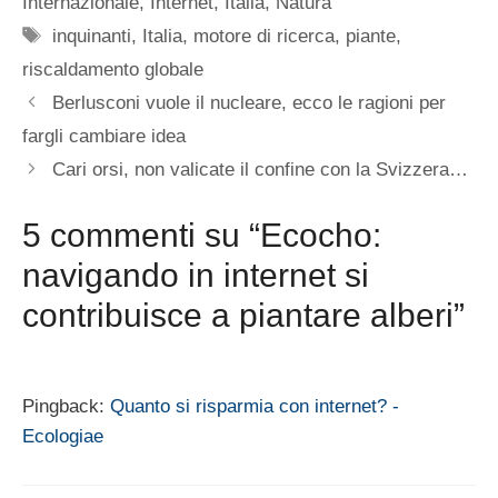
Internazionale
,
Internet
,
Italia
,
Natura
Tag
inquinanti
,
Italia
,
motore di ricerca
,
piante
,
riscaldamento globale
Berlusconi vuole il nucleare, ecco le ragioni per
fargli cambiare idea
Cari orsi, non valicate il confine con la Svizzera…
5 commenti su “Ecocho:
navigando in internet si
contribuisce a piantare alberi”
Pingback:
Quanto si risparmia con internet? -
Ecologiae