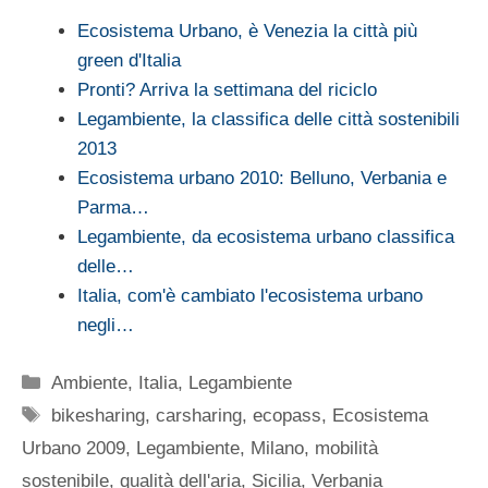
Ecosistema Urbano, è Venezia la città più
green d'Italia
Pronti? Arriva la settimana del riciclo
Legambiente, la classifica delle città sostenibili
2013
Ecosistema urbano 2010: Belluno, Verbania e
Parma…
Legambiente, da ecosistema urbano classifica
delle…
Italia, com'è cambiato l'ecosistema urbano
negli…
Categorie
Ambiente
,
Italia
,
Legambiente
Tag
bikesharing
,
carsharing
,
ecopass
,
Ecosistema
Urbano 2009
,
Legambiente
,
Milano
,
mobilità
sostenibile
,
qualità dell'aria
,
Sicilia
,
Verbania