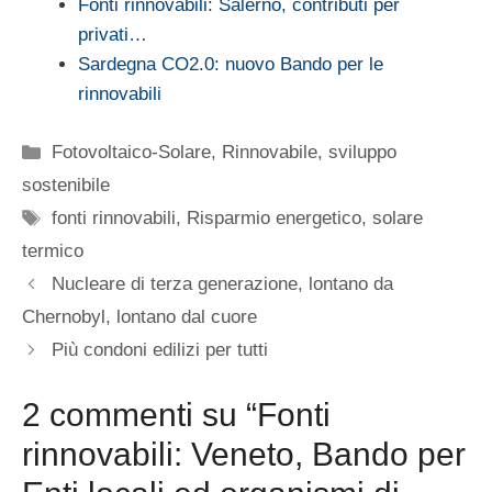
Fonti rinnovabili: Salerno, contributi per
privati…
Sardegna CO2.0: nuovo Bando per le
rinnovabili
Categorie
Fotovoltaico-Solare
,
Rinnovabile
,
sviluppo
sostenibile
Tag
fonti rinnovabili
,
Risparmio energetico
,
solare
termico
Nucleare di terza generazione, lontano da
Chernobyl, lontano dal cuore
Più condoni edilizi per tutti
2 commenti su “Fonti
rinnovabili: Veneto, Bando per