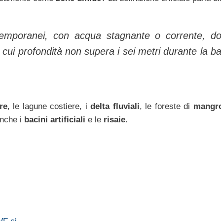
o temporanei, con acqua stagnante o corrente, do
a cui profondità non supera i sei metri durante la b
re
, le lagune costiere, i
delta fluviali
, le foreste di
mangro
anche i
bacini artificiali
e le
risaie
.