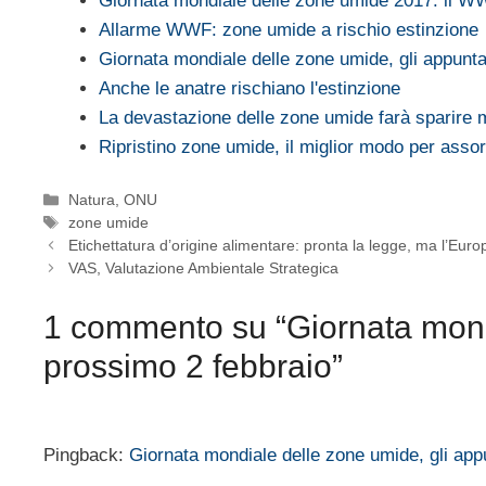
Giornata mondiale delle zone umide 2017: il 
Allarme WWF: zone umide a rischio estinzione
Giornata mondiale delle zone umide, gli appun
Anche le anatre rischiano l'estinzione
La devastazione delle zone umide farà sparire
Ripristino zone umide, il miglior modo per asso
Categorie
Natura
,
ONU
Tag
zone umide
Etichettatura d’origine alimentare: pronta la legge, ma l’Eur
VAS, Valutazione Ambientale Strategica
1 commento su “Giornata mondi
prossimo 2 febbraio”
Pingback:
Giornata mondiale delle zone umide, gli app