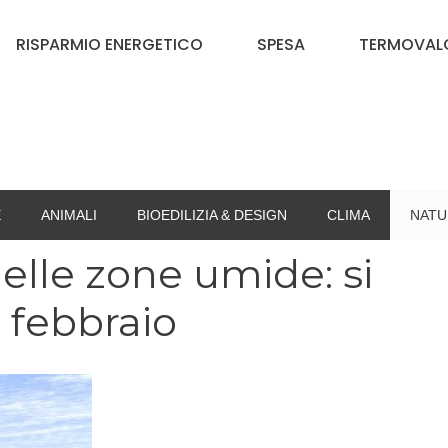
RISPARMIO ENERGETICO
SPESA
TERMOVALO
E
ANIMALI
BIOEDILIZIA & DESIGN
CLIMA
NATU
elle zone umide: si
2 febbraio