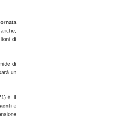
iornata
 anche,
ioni di
mide di
arà un
1) è il
aenti
e
ensione
: