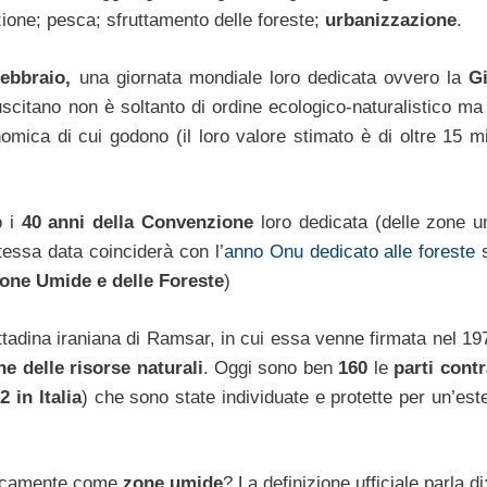
azione; pesca; sfruttamento delle foreste;
urbanizzazione
.
ebbraio,
una giornata mondiale loro dedicata ovvero la
G
uscitano non è soltanto di ordine ecologico-naturalistico ma
mica di cui godono (il loro valore stimato è di oltre 15 mil
o i
40 anni della Convenzion
e
loro dedicata (delle zone u
tessa data coinciderà con l’
anno Onu dedicato alle foreste
s
one Umide e delle Foreste
)
tadina iraniana di Ramsar, in cui essa venne firmata nel 197
e delle risorse naturali
. Oggi sono ben
160
le
parti contr
2 in Italia
) che sono state individuate e protette per un’est
ricamente come
zone umide
? La definizione ufficiale parla di