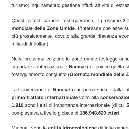
turismo; inquinamento; gestione rifiuti; attività di estr
Questi piccoli paradisi festeggeranno, il prossimo
2 f
mondiale delle Zone Umide
. L’interesse che esse s
più prosaicamente, dovuto alla grande rilevanza econo
miliardi di dollari).
Nella prossima edizione le zone umide festeggerann
importanza internazionale
Ramsar
) e, poiché quella s
festeggiamento congiunto (
Giornata mondiale delle Z
La Convenzione di
Ramsar
(che prende nome dalla cit
primo trattato internazionale
volto alla
conservazion
1.910
sono i
siti
di importanza internazionale (di cui
5
complessiva a livello globale di
186.948.620
ettari
.
Ma quali sono le
entità idrogeologiche
definite gene