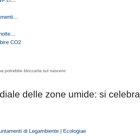
WWF ci…
tamenti…
 molte…
rbire CO2
opa potrebbe bloccarla sul nascere
ale delle zone umide: si celebra 
untamenti di Legambiente | Ecologiae