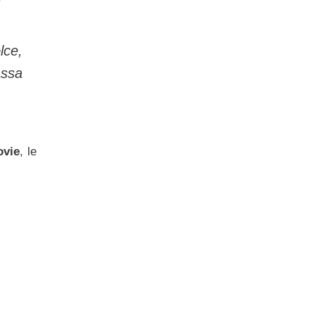
lce,
assa
vie
, le