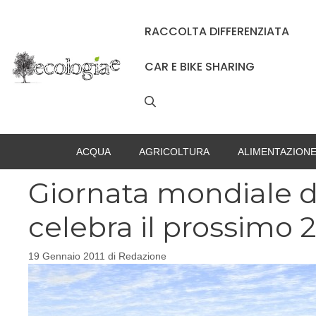
Vai
al
RACCOLTA DIFFERENZIATA
contenuto
CAR E BIKE SHARING
ACQUA
AGRICOLTURA
ALIMENTAZION
Giornata mondiale d
celebra il prossimo 
19 Gennaio 2011
di
Redazione