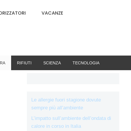
RIZZATORI
VACANZE
RA
RIFIUTI
SCIENZA
TECNOLOGIA
Le allergie fuori stagione dovute
sempre più all’ambiente
L’impatto sull’ambiente dell’ondata di
calore in corso in Italia