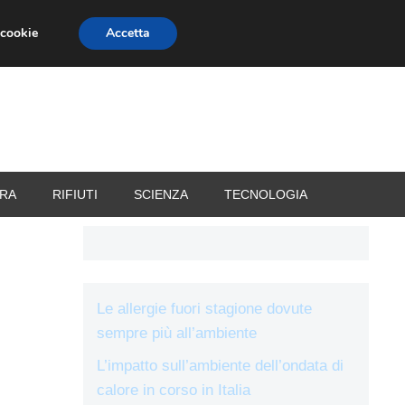
 cookie
Accetta
RIZZATORI
VACANZE
RA
RIFIUTI
SCIENZA
TECNOLOGIA
Le allergie fuori stagione dovute
sempre più all’ambiente
L’impatto sull’ambiente dell’ondata di
calore in corso in Italia