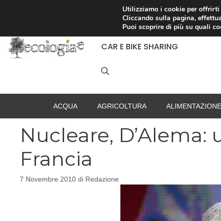
Vai
Utilizziamo i cookie per offrirt
Cliccando sulla pagina, effettua
al
RACCOLTA DIFFERENZIATA
Puoi scoprire di più su quali c
contenuto
CAR E BIKE SHARING
ACQUA
AGRICOLTURA
ALIMENTAZION
Nucleare, D’Alema: u
Francia
7 Novembre 2010
di
Redazione