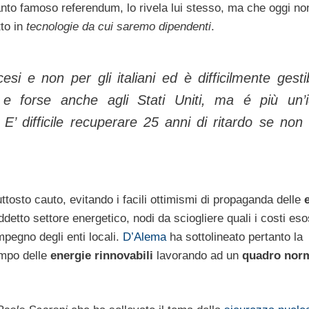
anto famoso referendum, lo rivela lui stesso, ma che oggi no
tto in
tecnologie da cui saremo dipendenti
.
si e non per gli italiani ed è difficilmente gestib
e forse anche agli Stati Uniti, ma é più un’
. E’ difficile recuperare 25 anni di ritardo se non
ttosto cauto, evitando i facili ottimismi di propaganda delle
uddetto settore energetico, nodi da sciogliere quali i costi esos
mpegno degli enti locali.
D’Alema
ha sottolineato pertanto la
ampo delle
energie rinnovabili
lavorando ad un
quadro nor