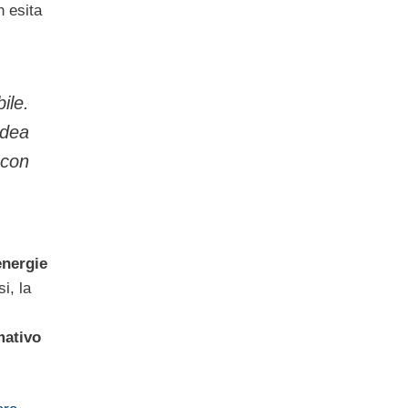
n esita
ile.
idea
 con
energie
i, la
mativo