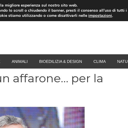
i la migliore esperienza sul nostro sito web.
ndo lo scroll o chiudendo il banner, presti il consenso all’uso di tutti i
RISPARMIO ENERGETICO
SPESA
TERMOVALO
ookie stiamo utilizzando o come disattivarli nelle
impostazioni
.
E
ANIMALI
BIOEDILIZIA & DESIGN
CLIMA
NATU
n affarone… per la