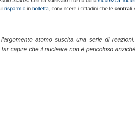
Paolo Scaroni
che ha sollevato il tema della
sicurezza nucle
ul
risparmio
in
bolletta
, convincere i cittadini che le
centrali
 l’argomento atomo suscita una serie di reazioni
far capire che il nucleare non è pericoloso anziché