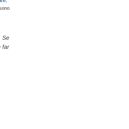
are
,
sono
. Se
 far