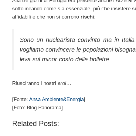
Alla tre giorni di Perugia era presente anche l’AD ENI
sottolineando come sia essenziale, più che insistere s
affidabili e che non si corrono
rischi
:
Sono un nuclearista convinto ma in Italia
vogliamo convincere le popolazioni bisogna 
leva sul minor costo delle bollette.
Riusciranno i nostri
eroi
…
[Fonte:
Ansa Ambiente&Energia
]
[Foto: Blog Panorama]
Related Posts: