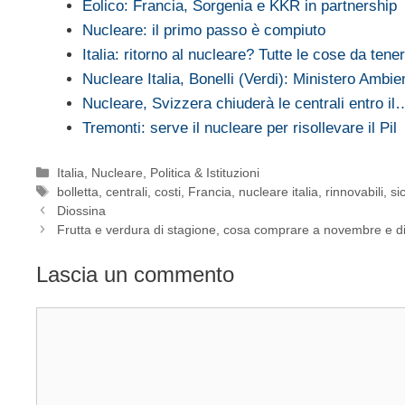
Eolico: Francia, Sorgenia e KKR in partnership
Nucleare: il primo passo è compiuto
Italia: ritorno al nucleare? Tutte le cose da ten
Nucleare Italia, Bonelli (Verdi): Ministero Ambi
Nucleare, Svizzera chiuderà le centrali entro il
Tremonti: serve il nucleare per risollevare il Pil
Categorie
Italia
,
Nucleare
,
Politica & Istituzioni
Tag
bolletta
,
centrali
,
costi
,
Francia
,
nucleare italia
,
rinnovabili
,
si
Diossina
Frutta e verdura di stagione, cosa comprare a novembre e 
Lascia un commento
Commento