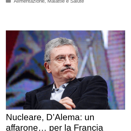
Categorie
Alimentazione
,
Malattie e Salute
Nucleare, D’Alema: un
affarone… per la Francia