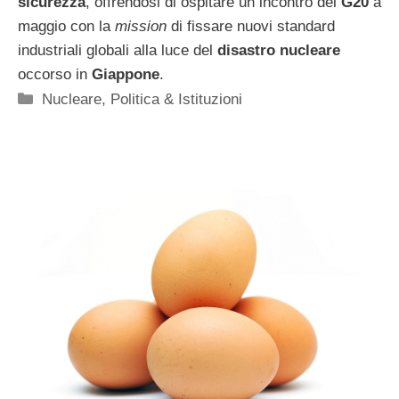
sicurezza
, offrendosi di ospitare un incontro del
G20
a
maggio con la
mission
di fissare nuovi standard
industriali globali alla luce del
disastro nucleare
occorso in
Giappone
.
Categorie
Nucleare
,
Politica & Istituzioni