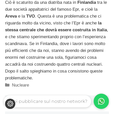
Ciò è scaturito da una diatriba nata in
Finlandia
tra le
due società appaltatrici del famoso Epr, e cioè la
Areva
e la
TVO
. Questa è una problematica che ci
riguarda molto da vicino, visto che l’Epr è anche
la
stessa centrale che dovrà essere costruita in Italia
,
e che stiamo sperimentando proprio con l’esperienza
scandinava. Se in Finlandia, dove i lavori sono molto
più efficienti che da noi, stanno avendo dei problemi
enormi nel costruirne una sola, figuriamoci cosa
accadrà da noi costruendo quattro centrali nucleari.
Dopo il salto spieghiamo in cosa consistono queste
problematiche.
Categorie
Nucleare
Vuoi pubblicare sul nostro network?