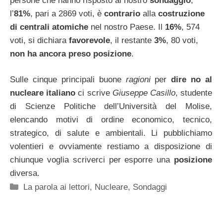
persone che hanno risposto al nostro
sondaggio
,
l’
81%
, pari a 2869 voti, è
contrario
alla
costruzione
di centrali atomiche
nel nostro Paese. Il
16%
, 574
voti, si dichiara
favorevole
, il restante
3%
, 80 voti,
non ha ancora preso posizione
.
Sulle cinque principali buone
ragioni
per
dire no al
nucleare italiano
ci scrive
Giuseppe Casillo
, studente
di Scienze Politiche dell’Università del Molise,
elencando motivi di ordine economico, tecnico,
strategico, di salute e ambientali. Li pubblichiamo
volentieri e ovviamente restiamo a disposizione di
chiunque voglia scriverci per esporre una
posizione
diversa.
Categorie
La parola ai lettori
,
Nucleare
,
Sondaggi