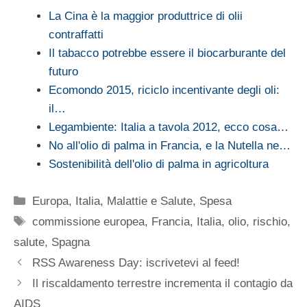
La Cina è la maggior produttrice di olii
contraffatti
Il tabacco potrebbe essere il biocarburante del
futuro
Ecomondo 2015, riciclo incentivante degli oli:
il…
Legambiente: Italia a tavola 2012, ecco cosa…
No all'olio di palma in Francia, e la Nutella ne…
Sostenibilità dell'olio di palma in agricoltura
Categorie
Europa
,
Italia
,
Malattie e Salute
,
Spesa
Tag
commissione europea
,
Francia
,
Italia
,
olio
,
rischio
,
salute
,
Spagna
RSS Awareness Day: iscrivetevi al feed!
Il riscaldamento terrestre incrementa il contagio da
AIDS