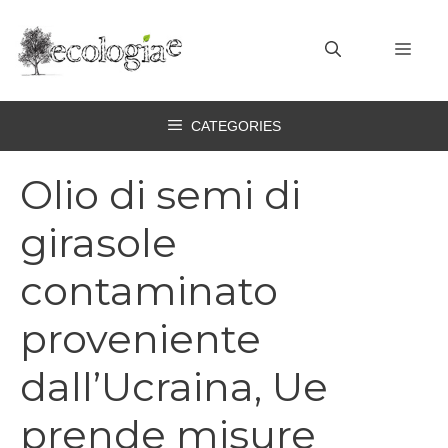
Vai
al
MEN
contenuto
CATEGORIES
Olio di semi di
girasole
contaminato
proveniente
dall’Ucraina, Ue
prende misure