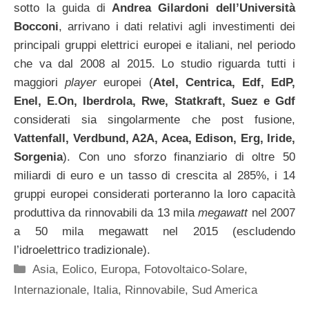
sotto la guida di
Andrea Gilardoni dell’Università
Bocconi
, arrivano i dati relativi agli investimenti dei
principali gruppi elettrici europei e italiani, nel periodo
che va dal 2008 al 2015. Lo studio riguarda tutti i
maggiori
player
europei (
Atel, Centrica, Edf, EdP,
Enel, E.On, Iberdrola, Rwe, Statkraft, Suez e Gdf
considerati sia singolarmente che post fusione,
Vattenfall, Verdbund, A2A, Acea, Edison, Erg, Iride,
Sorgenia
). Con uno sforzo finanziario di oltre 50
miliardi di euro e un tasso di crescita al 285%, i 14
gruppi europei considerati porteranno la loro capacità
produttiva da rinnovabili da 13 mila
megawatt
nel 2007
a 50 mila megawatt nel 2015 (escludendo
l’idroelettrico tradizionale).
Categorie
Asia
,
Eolico
,
Europa
,
Fotovoltaico-Solare
,
Internazionale
,
Italia
,
Rinnovabile
,
Sud America