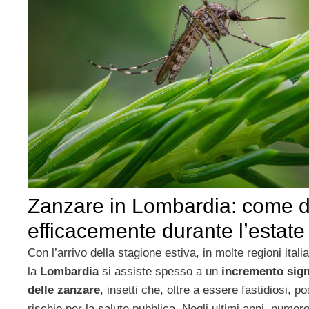
Zanzare in Lombardia: come d
efficacemente durante l’estate
Con l’arrivo della stagione estiva, in molte regioni ital
la
Lombardia
si assiste spesso a un
incremento sign
delle zanzare
, insetti che, oltre a essere fastidiosi,
rischio per la salute pubblica. Negli ultimi anni, numeros