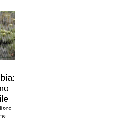
bia:
omo
ile
lione
ome