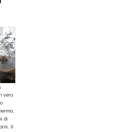
n
a
n vero
to
chermo,
i di
rni. Il