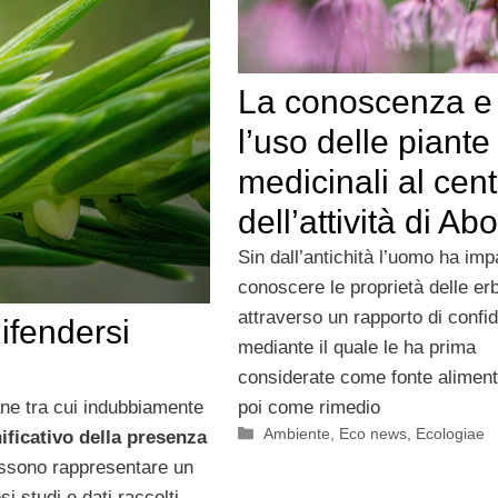
La conoscenza e
l’uso delle piante
medicinali al cent
dell’attività di Ab
Sin dall’antichità l’uomo ha imp
conoscere le proprietà delle er
attraverso un rapporto di confi
ifendersi
mediante il quale le ha prima
considerate come fonte aliment
iane tra cui indubbiamente
poi come rimedio
Categorie
Ambiente
,
Eco news
,
Ecologiae
ificativo della presenza
 possono rappresentare un
i studi e dati raccolti