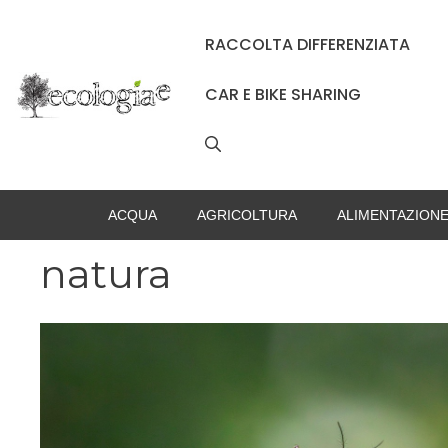
Vai
al
RACCOLTA DIFFERENZIATA
contenuto
CAR E BIKE SHARING
ACQUA
AGRICOLTURA
ALIMENTAZION
natura