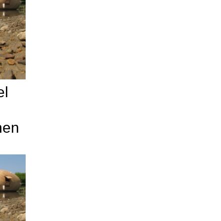
el
hen