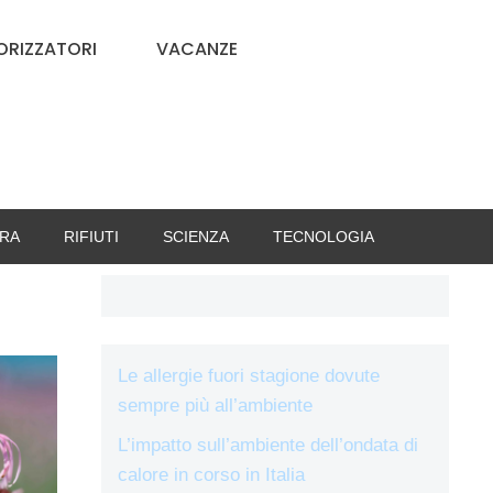
RIZZATORI
VACANZE
RA
RIFIUTI
SCIENZA
TECNOLOGIA
Le allergie fuori stagione dovute
sempre più all’ambiente
L’impatto sull’ambiente dell’ondata di
calore in corso in Italia