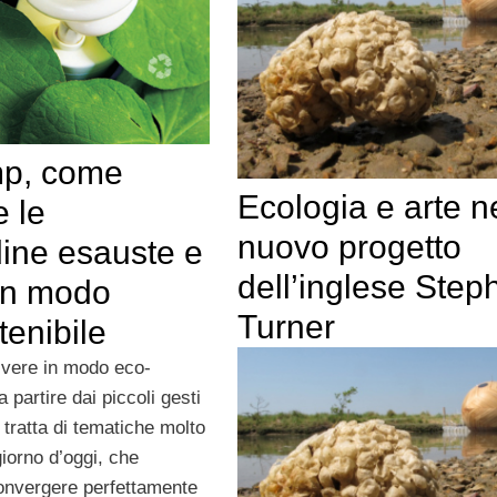
p, come
Ecologia e arte n
e le
nuovo progetto
ine esauste e
dell’inglese Step
 in modo
Turner
enibile
vivere in modo eco-
a partire dai piccoli gesti
i tratta di tematiche molto
iorno d’oggi, che
onvergere perfettamente