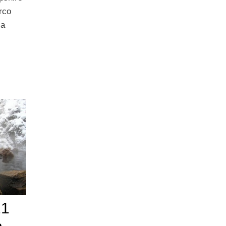
arco
la
21