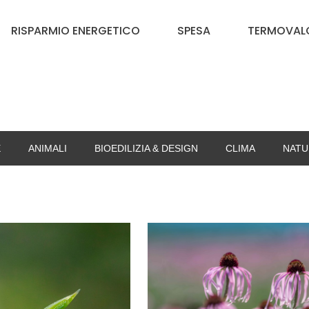
RISPARMIO ENERGETICO
SPESA
TERMOVALO
E
ANIMALI
BIOEDILIZIA & DESIGN
CLIMA
NATU