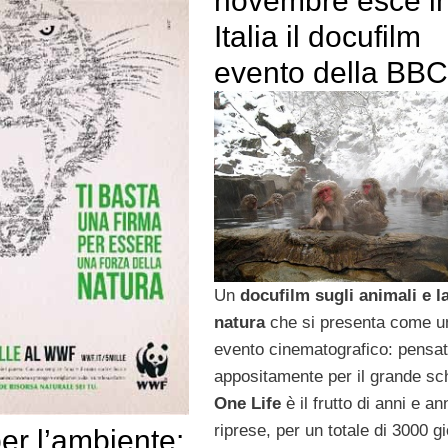
novembre esce i
Italia il docufilm
evento della BBC
Un
docufilm sugli animali e l
natura
che si presenta come u
evento cinematografico: pensa
appositamente per il grande s
One Life
è il frutto di anni e ann
riprese, per un totale di 3000 gio
r l’ambiente: