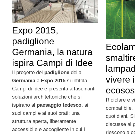
Expo 2015,
padiglione
Ecolam
Germania, la natura
smaltir
ispira Campi di Idee
lampad
Il progetto del
padiglione
della
vivere
Germania
a
Expo 2015
si intitola
ecosost
Campi di idee e presenta affascinanti
soluzioni architettoniche che si
Riciclare e 
ispirano al
paesaggio tedesco,
ai
compatibile, 
suoi campi e ai suoi prati: una
quotidiani. S
struttura aperta, liberamente
discusse al g
accessibile e accogliente in cui i
riescono a c