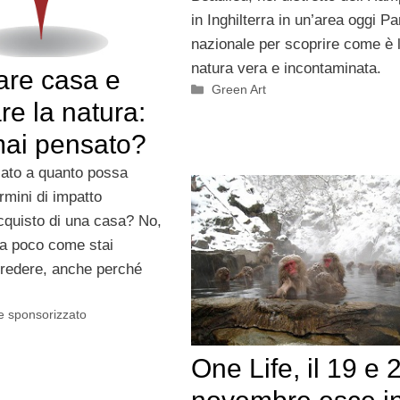
in Inghilterra in un’area oggi P
nazionale per scoprire come è 
natura vera e incontaminata.
re casa e
Categorie
Green Art
are la natura:
mai pensato?
ato a quanto possa
ermini di impatto
acquisto di una casa? No,
a poco come stai
redere, anche perché
e sponsorizzato
One Life, il 19 e 