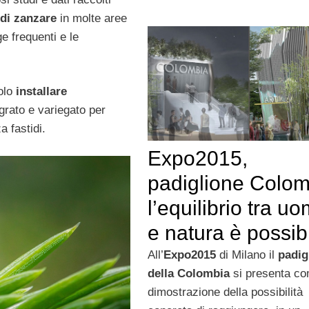
di zanzare
in molte aree
e frequenti e le
solo
installare
grato e variegato per
a fastidi.
Expo2015,
padiglione Colom
l’equilibrio tra u
e natura è possib
All’
Expo2015
di Milano il
padig
della Colombia
si presenta c
dimostrazione della possibilità