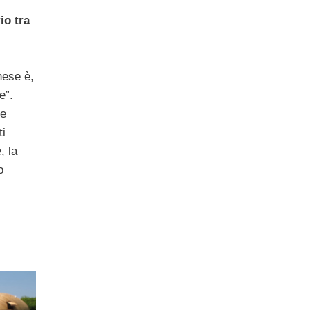
io tra
nese è,
e”.
ne
ti
, la
o