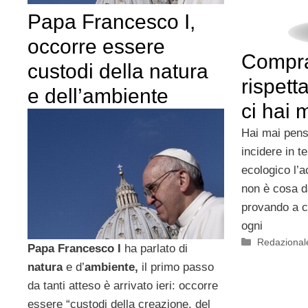
Papa Francesco I,
occorre essere
Compra
custodi della natura
rispett
e dell’ambiente
ci hai 
Hai mai pens
incidere in t
ecologico l’
non è cosa d
provando a c
ogni
Categorie
Redazional
Papa Francesco I
ha parlato di
natura
e d’
ambiente,
il primo passo
da tanti atteso è arrivato ieri: occorre
essere “custodi della creazione, del