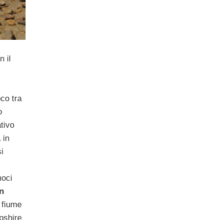
n il
co tra
o
ativo
 in
i
moci
n
 fiume
mpshire