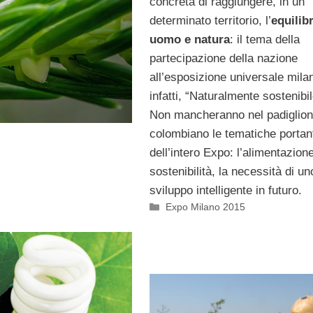
concreta di raggiungere, in un
determinato territorio, l’
equilibr
uomo e natura
: il tema della
partecipazione della nazione
all’esposizione universale mila
infatti, “Naturalmente sostenibil
Non mancheranno nel padiglio
colombiano le tematiche portan
dell’intero Expo: l’alimentazione
sostenibilità, la necessità di un
sviluppo intelligente in futuro.
Categorie
Expo Milano 2015