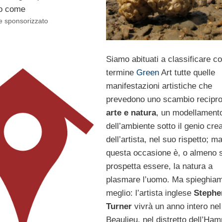
to come
e sponsorizzato
Siamo abituati a classificare co
termine
Green
Art tutte quelle
manifestazioni artistiche che
prevedono uno scambio recipro
arte e natura
, un modellament
dell’ambiente sotto il genio cre
dell’artista, nel suo rispetto; ma
questa occasione è, o almeno s
prospetta essere, la natura a
plasmare l’uomo. Ma spieghia
meglio: l’artista inglese
Stephe
Turner
vivrà un anno intero nel
Beaulieu, nel distretto dell’Ha