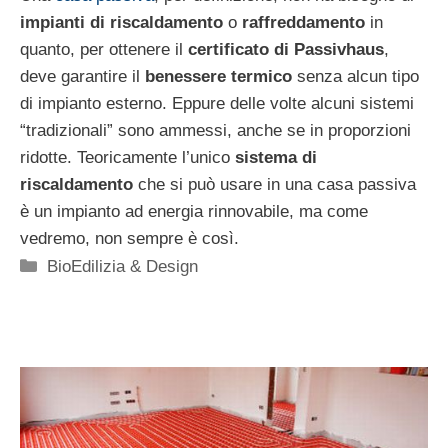
impianti di riscaldamento
o
raffreddamento
in
quanto, per ottenere il
certificato di Passivhaus
,
deve garantire il
benessere termico
senza alcun tipo
di impianto esterno. Eppure delle volte alcuni sistemi
“tradizionali” sono ammessi, anche se in proporzioni
ridotte. Teoricamente l’unico
sistema di
riscaldamento
che si può usare in una casa passiva
è un impianto ad energia rinnovabile, ma come
vedremo, non sempre è così.
Categorie
BioEdilizia & Design