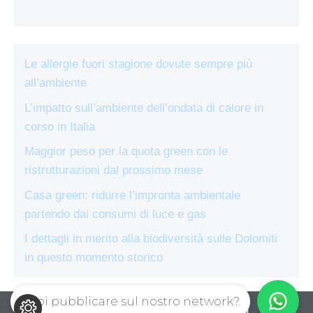
Le allergie fuori stagione dovute sempre più
all’ambiente
L’impatto sull’ambiente dell’ondata di calore in
corso in Italia
Maggior peso per la quota green con le
ristrutturazioni dal prossimo mese
Casa green: ridurre l’impronta ambientale
partendo dai consumi di luce e gas
I dettagli in merito alla biodiversità sulle Dolomiti
in questo momento storico
Vuoi pubblicare sul nostro network?