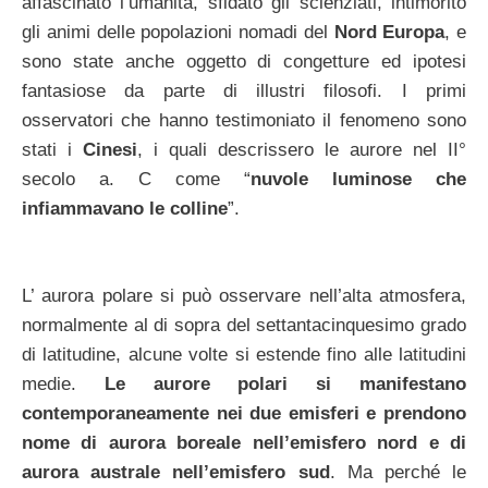
affascinato l’umanità, sfidato gli scienziati, intimorito
gli animi delle popolazioni nomadi del
Nord Europa
, e
sono state anche oggetto di congetture ed ipotesi
fantasiose da parte di illustri filosofi. I primi
osservatori che hanno testimoniato il fenomeno sono
stati i
Cinesi
, i quali descrissero le aurore nel II°
secolo a. C come “
nuvole luminose che
infiammavano le colline
”.
L’ aurora polare si può osservare nell’alta atmosfera,
normalmente al di sopra del settantacinquesimo grado
di latitudine, alcune volte si estende fino alle latitudini
medie.
Le aurore polari si manifestano
contemporaneamente nei due emisferi e prendono
nome di aurora boreale nell’emisfero nord e di
aurora australe nell’emisfero sud
. Ma perché le