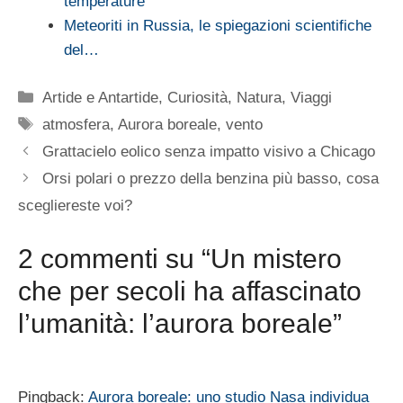
temperature
Meteoriti in Russia, le spiegazioni scientifiche
del…
Categorie
Artide e Antartide
,
Curiosità
,
Natura
,
Viaggi
Tag
atmosfera
,
Aurora boreale
,
vento
Grattacielo eolico senza impatto visivo a Chicago
Orsi polari o prezzo della benzina più basso, cosa
scegliereste voi?
2 commenti su “Un mistero
che per secoli ha affascinato
l’umanità: l’aurora boreale”
Pingback:
Aurora boreale: uno studio Nasa individua